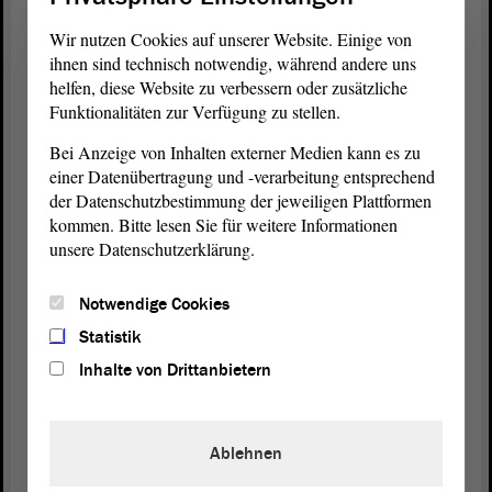
Gewinner, und das ist der große Erfolg. Ich bitte um
Zustimmung zu diesem Gesetzentwurf. - Vielen
Wir nutzen Cookies auf unserer Website. Einige von
Dank, meine Damen und Herren.
ihnen sind technisch notwendig, während andere uns
helfen, diese Website zu verbessern oder zusätzliche
Funktionalitäten zur Verfügung zu stellen.
(Beifall bei der FDP, bei der CDU und bei der
SPD)
Bei Anzeige von Inhalten externer Medien kann es zu
einer Datenübertragung und -verarbeitung entsprechend
der Datenschutzbestimmung der jeweiligen Plattformen
Vizepräsidentin Anne-Marie Keding:
kommen. Bitte lesen Sie für weitere Informationen
unsere Datenschutzerklärung.
Vielen Dank, Herr Silbersack. Wollen Sie eine
Frage von Herrn Gallert beantworten bzw.
Notwendige Cookies
zulassen?
Statistik
Inhalte von Drittanbietern
Andreas Silbersack (FDP):
Ablehnen
Ja.