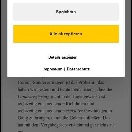
Vizepräsidentin Anne-Marie Keding:
Speichern
Herr Gallert, bitte.
Alle akzeptieren
Wulf Gallert (DIE LINKE):
Details anzeigen
Herr Silbersack, ich will an der Stelle erstens darauf
hinweisen, dass das Vergabegesetz beim Corona-
Impressum
|
Datenschutz
Sondervermögen nicht das Problem ist. Beim
Corona-Sondervermögen ist das Problem - das
haben wir gestern und heute thematisiert -, dass die
Landesregierung
nicht in der Lage gewesen ist,
rechtzeitig entsprechende Richtlinien und
rechtzeitig entsprechende
exekutive
Geschichten in
Gang zu bringen, damit die Gelder abfließen. Das
hat mit dem Vergabegesetz erst einmal gar nichts zu
tun.