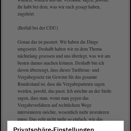
ihr habt bei dem, was wir euch gesagt haben,
zugehört.
(Beifall bei der CDU)
Genau das ist passiert. Wir haben die Dinge
umgesetzt. Deshalb haben wir zu dem Thema
nächtelang gesessen und uns überlegt, was wir am
besten daraus machen können. Deshalb bin ich
davon überzeugt, dass dieses Tariftreue- und
Vergabegesetz ein Gewinn für das gesamte
Bundesland ist, dass die Vergabeparteien sagen
werden, jawohl, das passt. Ich möchte an der Stelle
sagen, dass man, wenn man gegen das
Vergabeverfahren auf rechtlichem Wege
intervenieren möchte, wesentlich mehr investieren
muss. Das geht nicht mehr so einfach, wie das
früher war. Das heißt, es gibt bei diesem
Gesetz
nur
Privatsphäre-Einstellungen