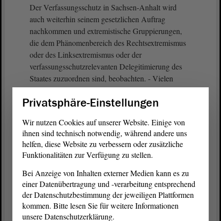
Der Verfassungsschutz in Sachsen-Anhalt wird
auch weiterhin seinem gesetzlichen Auftrag
nachkommen und extremistische Gruppierungen,
die dem Phänomenbereich des Rechtsextremismus
oder des Linksextremismus oder der
verfassungsschutzrelevanten Delegitimierung des
Staates zuzuordnen sind, beobachten. - Vielen
Dank.
Privatsphäre-Einstellungen
(Beifall bei der CDU und bei der FDP -
Wir nutzen Cookies auf unserer Website. Einige von
Zustimmung von Dr. Katja Pähle, SPD)
ihnen sind technisch notwendig, während andere uns
helfen, diese Website zu verbessern oder zusätzliche
Funktionalitäten zur Verfügung zu stellen.
Vizepräsident Wulf Gallert:
Bei Anzeige von Inhalten externer Medien kann es zu
einer Datenübertragung und -verarbeitung entsprechend
Es gibt zwei Fragen, die erste von Herrn
der Datenschutzbestimmung der jeweiligen Plattformen
Tillschneider. - Herr Tillschneider, bitte, Sie haben
kommen. Bitte lesen Sie für weitere Informationen
das Wort.
unsere Datenschutzerklärung.