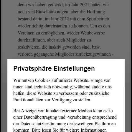
denn wir haben gemerkt, im Jahr 2021 hatten wir
noch viel Einschränkungen, aber die Hoffnung
bestand darin, im Jahr 2022 mit dem Sportbetrieb
wieder richtig durchstarten zu können. Um es den
Vereinen zu ermöglichen, wieder Wettbewerbe
durchzuführen, aber auch Mitglieder zu
reaktivieren, die inaktiv geworden sind, bzw.
verloren gegangene Mitglieder zurückzugewinnen -
das war eigentlich die Hauptintention, gerade bei
Privatsphäre-Einstellungen
Kindern und Jugendlichen , haben wir im Rahmen
des Coronasondervermögens noch einmal 4,5
Wir nutzen Cookies auf unserer Website. Einige von
Millionen € in die Hand genommen. Davon sind
ihnen sind technisch notwendig, während andere uns
fast 4 Millionen € bereits an die Vereine ausgezahlt
helfen, diese Website zu verbessern oder zusätzliche
worden, auch wieder als Pauschalen: 10 € pro
Funktionalitäten zur Verfügung zu stellen.
Erwachsenen, 15 € pro Kind oder Jugendlichen.
Bei Anzeige von Inhalten externer Medien kann es zu
einer Datenübertragung und -verarbeitung entsprechend
Sie deuteten es an: Wenn wir die reinen
der Datenschutzbestimmung der jeweiligen Plattformen
Mitgliedszahlen nehmen, dann zeigt sich wirklich
kommen. Bitte lesen Sie für weitere Informationen
eine positive Tendenz. Wir hatten im Jahr 2020