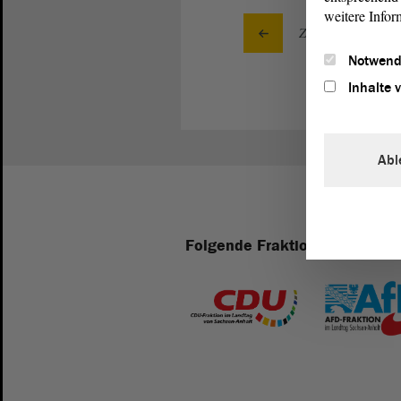
weitere Infor
Zurück zur Landta
Notwend
Inhalte 
Abl
Folgende Fraktionen sind im 