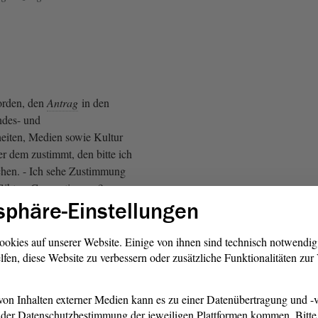
worden, den
Antrag
in den
des- und
eiten, Medien sowie Kultur
r dem zustimmt, den bitte ich
hen. - Ich sehe Zustimmung
Gibt es Gegenstimmen? -
sphäre-Einstellungen
altungen? - Nein. Damit ist
timmig in den
überwiesen worden.
ookies auf unserer Website. Einige von ihnen sind technisch notwendi
lfen, diese Website zu verbessern oder zusätzliche Funktionalitäten zu
on Inhalten externer Medien kann es zu einer Datenübertragung und -v
der Datenschutzbestimmung der jeweiligen Plattformen kommen. Bitte 