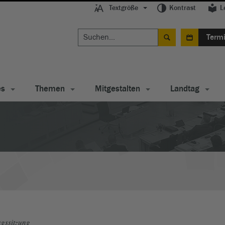
Textgröße
Kontrast
L
Term
es
Themen
Mitgestalten
Landtag
gssitzung