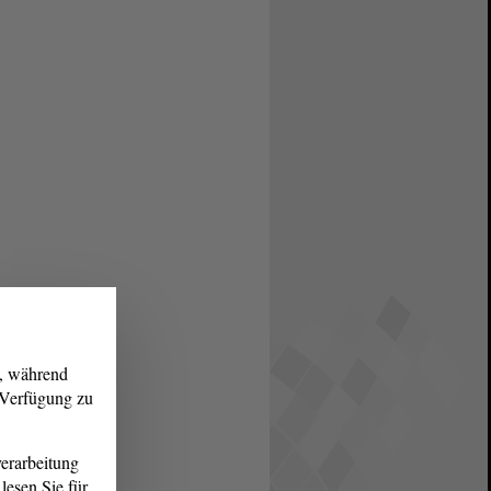
g, während
r Verfügung zu
erarbeitung
lesen Sie für