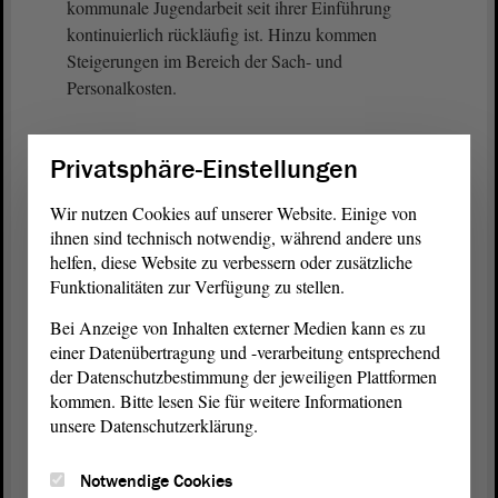
kommunale Jugendarbeit seit ihrer Einführung
kontinuierlich rückläufig ist. Hinzu kommen
Steigerungen im Bereich der Sach- und
Personalkosten.
Mit der gesetzlichen Verankerung der
Privatsphäre-Einstellungen
Jugendförderung im KJHG LSA sowie der im Jahr
2019 erfolgten erstmaligen Erhöhung und der
Wir nutzen Cookies auf unserer Website. Einige von
Einführung einer Dynamisierung hat das Land zwar
ihnen sind technisch notwendig, während andere uns
Schritte in eine richtige Richtung eingeschlagen,
helfen, diese Website zu verbessern oder zusätzliche
aber die drängendsten Probleme nicht gelöst.
Funktionalitäten zur Verfügung zu stellen.
Bei Anzeige von Inhalten externer Medien kann es zu
In der
Petition
wurden drei Forderungen klar
einer Datenübertragung und -verarbeitung entsprechend
dargestellt: erstens die Bereitstellung von
der Datenschutzbestimmung der jeweiligen Plattformen
zusätzlichen Mitteln in Höhe von 3 Millionen € für
kommen. Bitte lesen Sie für weitere Informationen
die kommunale Jugendarbeit im Landeshaushalt,
unsere Datenschutzerklärung.
zweitens ein dynamischer Anstieg der
Jugendförderung um 2,5 % und drittens die
Notwendige Cookies
Einführung eines Flächenfaktors, um den