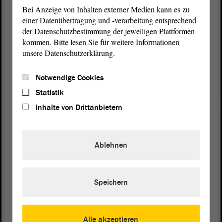
Installation einer Pflegeunterstützungsverordnung
Bei Anzeige von Inhalten externer Medien kann es zu
ab. Das Land Sachsen-Anhalt hat bereits Ende Juni
einer Datenübertragung und -verarbeitung entsprechend
2022 die Pflegebetreuungsverordnung zur
der Datenschutzbestimmung der jeweiligen Plattformen
Anhörung
bei den Verbänden freigegeben. Diese
kommen. Bitte lesen Sie für weitere Informationen
soll bereits die Punkte abdecken, um die in dem
unsere Datenschutzerklärung.
vorliegenden
Antrag
gebeten wird.
Notwendige Cookies
Ich bedanke mich für die Aufmerksamkeit und bitte
Statistik
um Zustimmung zu unserem Alternativantrag. -
Inhalte von Drittanbietern
Vielen Dank.
(Beifall bei der FDP)
Ablehnen
Speichern
Zurück zur Landtagssitzung
Alle akzeptieren