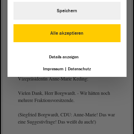
ein Thema ist, kann ich verstehen, dass unsere sehr
Speichern
geschätzte Innenministerin an diesen
Tagesordnungspunkt nicht schizophren herangeht,
sondern sehr deutlich macht, was die große
Alle akzeptieren
Mehrheit, zumindest meiner
Fraktion
, offensichtlich
zum Ausdruck bringt. - Herzlichen Dank.
(Zustimmung bei der CDU und bei der AfD)
Details anzeigen
Impressum
|
Datenschutz
Vizepräsidentin Anne-Marie Keding:
Vielen Dank, Herr Borgwardt. - Wir hätten noch
mehrere Fraktionsvorsitzende.
(Siegfried Borgwardt, CDU: Anne-Marie! Das war
eine Suggestivfrage! Das weißt du auch!)