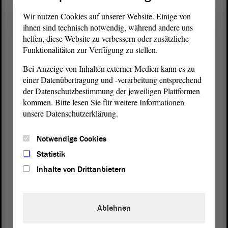
Wir nutzen Cookies auf unserer Website. Einige von
Insofern habe ich das jetzt zurückgewiesen, und
ihnen sind technisch notwendig, während andere uns
zwar ganz genau aus einem Grund: Sie hat keine
helfen, diese Website zu verbessern oder zusätzliche
Erklärung für das Parlament abgegeben, weil das
Funktionalitäten zur Verfügung zu stellen.
Parlament noch nicht entschieden hat.
Bei Anzeige von Inhalten externer Medien kann es zu
einer Datenübertragung und -verarbeitung entsprechend
(Oliver Kirchner, AfD: Richtig!)
der Datenschutzbestimmung der jeweiligen Plattformen
kommen. Bitte lesen Sie für weitere Informationen
Aber eines ist auch klar. Weil wir uns heute nicht
unsere Datenschutzerklärung.
zum ersten Mal damit beschäftigen: Der Kollege
Kosmehl, wenn ich mich richtig entsinne, hat an
Notwendige Cookies
dem heutigen, sehr langen Tag gesagt,
Statistik
(Guido Kosmehl, FDP: Ja!)
Inhalte von Drittanbietern
was in der bundespolitischen Absicht in Rede steht,
dass wir das teilweise noch nicht kennen. Aber weil
Ablehnen
es natürlich Referenten gibt, die darüber sprechen,
und auch auf Innenministerkonferenzen so etwas