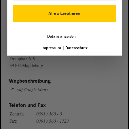
Alle akzeptieren
Details anzeigen
Postanschrift
Impressum
|
Datenschutz
von Sachsen-Anhalt
Landtag
Domplatz 6–9
39104 Magdeburg
Wegbeschreibung
Auf Google Maps
Telefon und Fax
Zentrale:
0391 / 560 - 0
Fax:
0391 / 560 - 1123