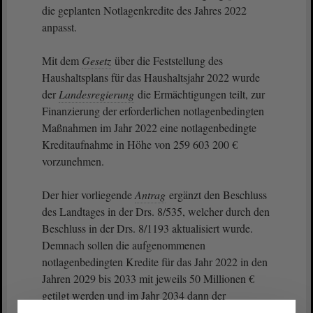
die geplanten Notlagenkredite des Jahres 2022
anpasst.
Mit dem
Gesetz
über die Feststellung des
Haushaltsplans für das Haushaltsjahr 2022 wurde
der
Landesregierung
die Ermächtigungen teilt, zur
Finanzierung der erforderlichen notlagenbedingten
Maßnahmen im Jahr 2022 eine notlagenbedingte
Kreditaufnahme in Höhe von 259 603 200 €
vorzunehmen.
Der hier vorliegende
Antrag
ergänzt den Beschluss
des Landtages in der Drs. 8/535, welcher durch den
Beschluss in der Drs. 8/1193 aktualisiert wurde.
Demnach sollen die aufgenommenen
notlagenbedingten Kredite für das Jahr 2022 in den
Jahren 2029 bis 2033 mit jeweils 50 Millionen €
getilgt werden und im Jahr 2034 dann der
verbleibende Restbetrag im Umfang von 9 603 200