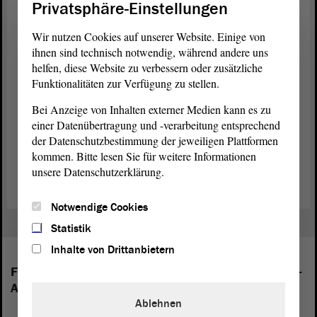
Privatsphäre-Einstellungen
€. Ich bitte um Zustimmung zu diesem
Antrag
. -
Vielen Dank.
Wir nutzen Cookies auf unserer Website. Einige von
ihnen sind technisch notwendig, während andere uns
(Beifall bei der CDU)
helfen, diese Website zu verbessern oder zusätzliche
Funktionalitäten zur Verfügung zu stellen.
Bei Anzeige von Inhalten externer Medien kann es zu
einer Datenübertragung und -verarbeitung entsprechend
der Datenschutzbestimmung der jeweiligen Plattformen
Zurück zur Landtagssitzung
kommen. Bitte lesen Sie für weitere Informationen
unsere Datenschutzerklärung.
Notwendige Cookies
Statistik
Inhalte von Drittanbietern
Folgende Fraktionen sind im Landtag von Sachsen-
Anhalt vertreten:
Ablehnen