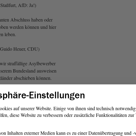
 Staßfurt, AfD: Ja!)
nnten Abschluss haben oder
hoben werden können und hier
en leben.
 Guido Heuer, CDU)
wir straffällige Asylbewerber
nserem Bundesland ausweisen
tländer abschieben können.
sphäre-Einstellungen
 Guido Heuer, CDU)
auf Bundesebene das hat die
ookies auf unserer Website. Einige von ihnen sind technisch notwendi
ch gemacht nur ein
lfen, diese Website zu verbessern oder zusätzliche Funktionalitäten zu
vor. Ich hoffe, dass unsere
 SPD und FDP im Interesse
on Inhalten externer Medien kann es zu einer Datenübertragung und -v