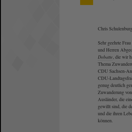
Chris Schulenbur
Sehr geehrte Frau
und Herren Abgeord
Debatte
, die wir 
Thema Zuwanderun
CDU Sachsen-Anha
CDU-Landtagsfrak
genug deutlich ge
Zuwanderung von 
Ausländer, die ei
gewillt sind, die 
und die ihren Lebe
können.