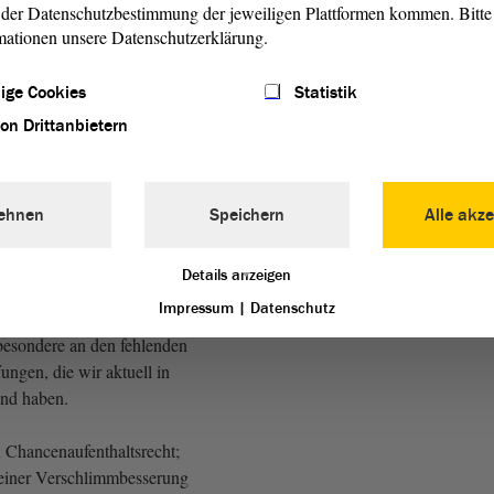
des genau darauf achten,
der Datenschutzbestimmung der jeweiligen Plattformen kommen. Bitte 
eistung, Anstrengung und
mationen unsere Datenschutzerklärung.
n, aber eben nicht die
 auf Staatskosten.
ige Cookies
Statistik
von Drittanbietern
CDU)
res Bundeslandes müssen wir
n von abgelehnten
ehnen
Speichern
Alle akze
stetigen und ausbauen. Ich
nsere Koalitionspartner auf
Details anzeigen
alls dafür einsetzen; denn
Impressum
|
Datenschutz
ense Kraftanstrengung nötig.
besondere an den fehlenden
ungen, die wir aktuell in
nd haben.
 Chancenaufenthaltsrecht;
 einer Verschlimmbesserung