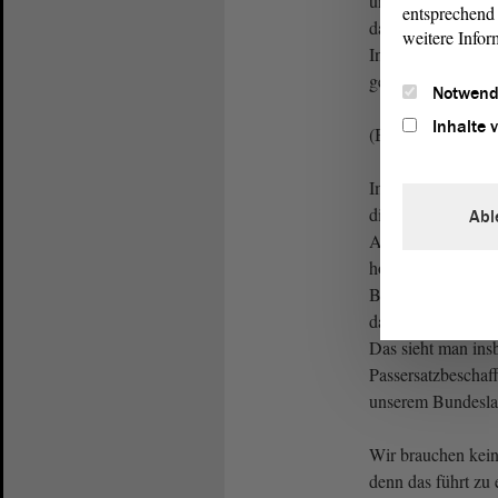
unseres Bundeslan
entsprechend 
dass wir eigene L
weitere Infor
Integration förder
generelle Duldung
Notwend
Inhalte 
(Beifall bei der 
Im Interesse unse
die Rückführunge
Abl
Asylbewerbern ver
hoffe, dass sich u
Bundesebene ebenf
dafür ist eine imm
Das sieht man ins
Passersatzbeschaff
unserem Bundesla
Wir brauchen kein
denn das führt zu