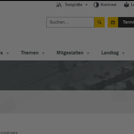
Textgröße
Kontrast
L
Term
es
Themen
Mitgestalten
Landtag
gssitzung