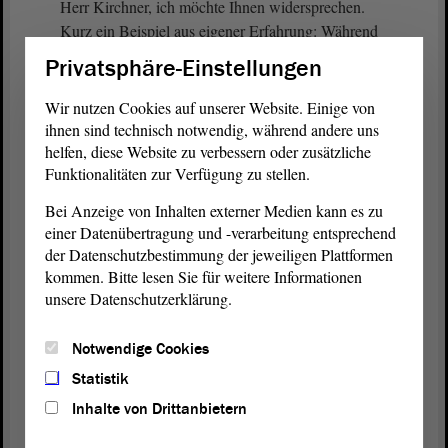
Herr Kirchner, ich möchte Ihnen widersprechen.
Kurz ein Beispiel aus eigener Erfahrung: Während
meiner Tätigkeit in der
Privatsphäre-Einstellungen
Entwicklungszusammenarbeit traf ich eine junge
Kenianerin, die befristet mit ihrer Schwester und
Wir nutzen Cookies auf unserer Website. Einige von
ihrem deutschen Schwager in einer ländlichen
ihnen sind technisch notwendig, während andere uns
Region in Deutschland gelebt und dort als Helferin
helfen, diese Website zu verbessern oder zusätzliche
Funktionalitäten zur Verfügung zu stellen.
in einem Altenheim gearbeitet hatte. Obwohl sich
das Heim händeringend für eine verlängerte
Bei Anzeige von Inhalten externer Medien kann es zu
Aufenthalts- und Arbeitserlaubnis einsetzte, blieb
einer Datenübertragung und -verarbeitung entsprechend
das Ausländeramt hart; nach dem Motto, in dem
der Datenschutzbestimmung der jeweiligen Plattformen
Fall, zwar nicht in Sachsen-Anhalt: Tut nichts, die
kommen. Bitte lesen Sie für weitere Informationen
Afrikanerin muss raus.
unsere Datenschutzerklärung.
(Beifall bei der AfD)
Notwendige Cookies
Statistik
Wenigstens konnte unser Programm in Kenia davon
Inhalte von Drittanbietern
profitieren; denn wir suchten gerade eine
Rezeptionistin. Dafür war sie ideal, mehrsprachig,