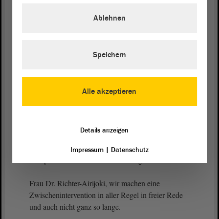
inklusive deutsch, kompetent, als Marathonläuferin
Ablehnen
auch in der Arbeit unermüdlich. Aber es wäre für
uns leichter gewesen, in Kenia diese Stelle
anderweitig zu besetzen, als es für das Altenheim
war, die hinterlassene Lücke zu füllen.
Speichern
Den Luxus bei dem Fachkräftemangel, den wir in
Deutschland und gerade in Sachsen-Anhalt haben,
Alle akzeptieren
menschlicher Potenziale wegen Herkunft oder in
Klammern Hauttönung, nicht zu nutzen, können
wir uns nicht leisten.
Details anzeigen
Impressum
|
Datenschutz
Vizepräsidentin Anne-Marie Keding:
Frau Dr. Richter-Airijoki, wir machen eine
Zwischenintervention in aller Regel in freier Rede
und auch nicht ganz so lange.