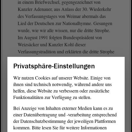
in einem Briefwechsel, gegengezeichnet von
Kanzler Adenauer, aus Anlass der 30. Wiederkehr
des Verfassungstages von Weimar abermals das
Lied der Deutschen zur Nationalhymne. Gesungen
wurde, wie wir alle wissen, nur die dritte Strophe.
Im August 1991 folgten Bundespräsident von
Weizsäcker und Kanzler Kohl dieser
Verfassungstradition und erklärten die dritte Strophe
zur Nationalhymne und damit zum Staatssymbol.
Privatsphäre-Einstellungen
Das Bundesverfassungsgericht hat diese
Wir nutzen Cookies auf unserer Website. Einige von
Staatspraxis ausdrücklich gebilligt. Angesichts der
ihnen sind technisch notwendig, während andere uns
allgemeinen breiten Akzeptanz besteht zur
helfen, diese Website zu verbessern oder zusätzliche
Geltungskraft der Hymne als Staatssymbol kein
Funktionalitäten zur Verfügung zu stellen.
Handlungsbedarf.
Bei Anzeige von Inhalten externer Medien kann es zu
einer Datenübertragung und -verarbeitung entsprechend
(Zustimmung bei der CDU, von Dr. Falko Grube,
der Datenschutzbestimmung der jeweiligen Plattformen
SPD, von Andreas Silbersack, FDP, und von Guido
kommen. Bitte lesen Sie für weitere Informationen
Kosmehl, FDP)