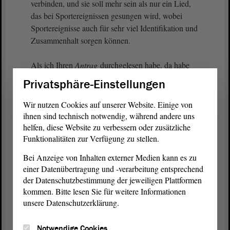
verbinden, und sie soll mehr sein als nur ein Lied,
das bei Sportereignissen gesungen wird, wobei
Sportereignisse auch für sehr viel Identifikation und
Zusammenhalt sorgen können.
Als ich Ihren
Antrag
durchgelesen habe, da habe
ich vieles im Schriftlichen gefunden, was richtig
Privatsphäre-Einstellungen
war. Das ist keine Frage.
Wir nutzen Cookies auf unserer Website. Einige von
ihnen sind technisch notwendig, während andere uns
Gordon Köhler (AfD):
helfen, diese Website zu verbessern oder zusätzliche
Funktionalitäten zur Verfügung zu stellen.
Hm.
Bei Anzeige von Inhalten externer Medien kann es zu
einer Datenübertragung und -verarbeitung entsprechend
der Datenschutzbestimmung der jeweiligen Plattformen
Stephen Gerhard Stehli (CDU):
kommen. Bitte lesen Sie für weitere Informationen
unsere Datenschutzerklärung.
Eine Sache, die ich gefragt hätte, haben Sie geklärt.
Sie haben eindeutig gesagt, was aus Ihrem
Antrag
Notwendige Cookies