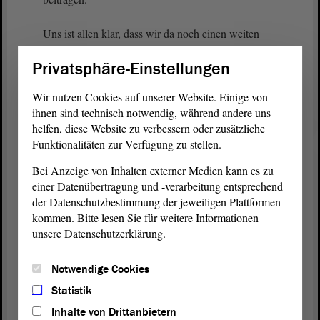
Uns ist allen klar, dass wir da noch einen weiten
Weg vor uns haben, aber wir sind bereit und in der
Privatsphäre-Einstellungen
Lage dazu, und ich bin davon überzeugt, dass die
Deutschland-
Koalition
es gut schaffen wird, dass
Wir nutzen Cookies auf unserer Website. Einige von
wir in den fünf Jahren der
Legislaturperiode
die
ihnen sind technisch notwendig, während andere uns
Bürokratie gemeinsam im Land Sachsen-Anhalt
helfen, diese Website zu verbessern oder zusätzliche
signifikant abbauen werden und diese One-in-one-
Funktionalitäten zur Verfügung zu stellen.
out-Regelung umsetzen können. - Vielen Dank.
Bei Anzeige von Inhalten externer Medien kann es zu
einer Datenübertragung und -verarbeitung entsprechend
(Beifall bei der FDP und bei der CDU)
der Datenschutzbestimmung der jeweiligen Plattformen
kommen. Bitte lesen Sie für weitere Informationen
unsere Datenschutzerklärung.
Notwendige Cookies
Zurück zur Landtagssitzung
Statistik
Inhalte von Drittanbietern