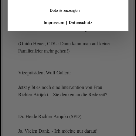
aufzunehmen. Die sind sicherlich gerne bereit,
Details anzeigen
Ihnen als Wirtschaftspolitiker noch einmal die
Perspektiven von Prävention für und Unterstützung
Impressum
|
Datenschutz
von Menschen mit Suchterkrankung zu erläutern.
(Guido Heuer, CDU: Dann kann man auf keine
Familienfeier mehr gehen!)
Vizepräsident Wulf Gallert:
Jetzt gibt es noch eine Intervention von Frau
Richter-Airijoki. - Sie denken an die Redezeit?
Dr. Heide Richter-Airijoki (SPD):
Ja. Vielen Dank. - Ich möchte nur darauf