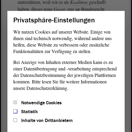
unterstützen, weil wir es als
Koalition
geschafft
haben, dieses neue
Gesetz
eng an Bundesrecht
auszurichten. Es ist also vermieden worden,
Privatsphäre-Einstellungen
zusätzliche landesspezifische Sachen draufzusatteln.
Auch das verstehen wir als Bürokratieabbau: dass
Wir nutzen Cookies auf unserer Website. Einige von
wir es als Land nicht noch komplizierter machen,
ihnen sind technisch notwendig, während andere uns
als es ohnehin sein muss.
helfen, diese Website zu verbessern oder zusätzliche
Funktionalitäten zur Verfügung zu stellen.
(Zustimmung von Guido Heuer, CDU, und von der
Bei Anzeige von Inhalten externer Medien kann es zu
FDP)
einer Datenübertragung und -verarbeitung entsprechend
der Datenschutzbestimmung der jeweiligen Plattformen
Insofern freue ich mich auf die Beratungen in den
kommen. Bitte lesen Sie für weitere Informationen
Ausschüssen. Ich denke, wir werden dieses
Gesetz
unsere Datenschutzerklärung.
noch im Laufe dieses Jahres das sollte unser
Ansporn sein verabschieden, damit die
Notwendige Cookies
Rechtsunsicherheiten Kollege Kosmehl hat bei
Statistik
seiner Einbringung darauf hingewiesen zeitnah
Inhalte von Drittanbietern
der Vergangenheit angehören werden und wir
ruhigen Gewissens an Spielhallen, an welcher