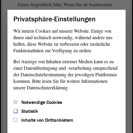
Einen Augenblick bitte. Wenn Sie sie beantworten
möchten, hat Frau Dr. Schneider noch eine Frage.
Privatsphäre-Einstellungen
Wir nutzen Cookies auf unserer Website. Einige von
Eva von Angern (DIE LINKE):
ihnen sind technisch notwendig, während andere uns
helfen, diese Website zu verbessern oder zusätzliche
Natürlich.
Funktionalitäten zur Verfügung zu stellen.
Bei Anzeige von Inhalten externer Medien kann es zu
einer Datenübertragung und -verarbeitung entsprechend
Präsident Dr. Gunnar Schellenberger:
der Datenschutzbestimmung der jeweiligen Plattformen
kommen. Bitte lesen Sie für weitere Informationen
Bitte.
unsere Datenschutzerklärung.
Notwendige Cookies
Dr. Anja Schneider (CDU):
Statistik
Was ist falsch daran, junge Menschen, die sie sich
Inhalte von Drittanbietern
in der Situation befinden, von Armut betroffen zu
sein oder entsprechend Gefahr laufen, dazu zu