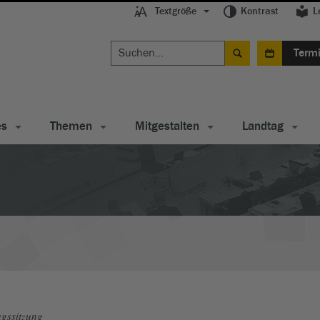
Textgröße
Kontrast
L
Term
es
Themen
Mitgestalten
Landtag
gssitzung