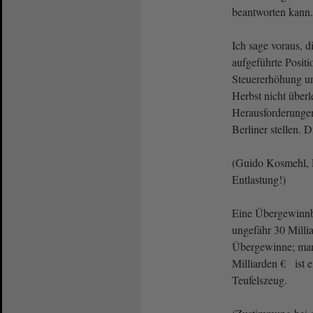
beantworten kann.
Ich sage voraus, d
aufgeführte Posit
Steuererhöhung um
Herbst nicht über
Herausforderungen
Berliner stellen. 
(Guido Kosmehl, 
Entlastung!)
Eine Übergewinn
ungefähr 30 Milli
Übergewinne; man
Milliarden € ist 
Teufelszeug.