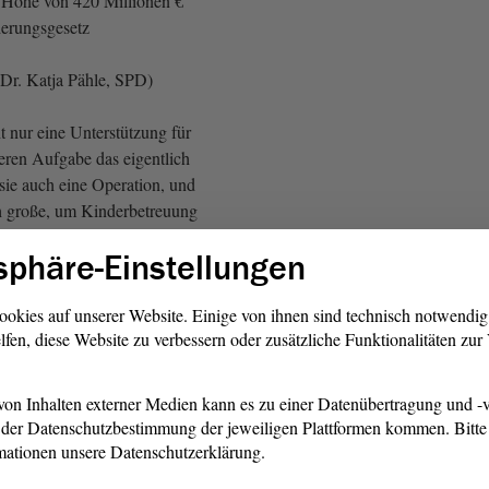
n Höhe von 420 Millionen €
derungsgesetz
Dr. Katja Pähle, SPD)
t nur eine Unterstützung für
ren Aufgabe das eigentlich
 sie auch eine Operation, und
h große, um Kinderbetreuung
z wichtiges Stück Teilhabe
sphäre-Einstellungen
hen.
der SPD und von Guido
ookies auf unserer Website. Einige von ihnen sind technisch notwendi
lfen, diese Website zu verbessern oder zusätzliche Funktionalitäten zu
Guido Heuer, CDU: O Mann!)
ht sagen, dass man nicht noch
on Inhalten externer Medien kann es zu einer Datenübertragung und -v
 Aus der
Opposition
heraus
der Datenschutzbestimmung der jeweiligen Plattformen kommen. Bitte 
ichtung Berlin leicht fordern
mationen unsere Datenschutzerklärung.
Versprechen machen, wenn