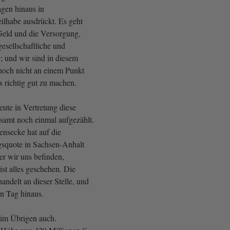
agen hinaus in
ilhabe ausdrückt. Es geht
Geld und die Versorgung,
esellschaftliche und
e; und wir sind in diesem
noch nicht an einem Punkt
 richtig gut zu machen.
eute in Vertretung diese
amt noch einmal aufgezählt.
nsecke hat auf die
squote in Sachsen-Anhalt
er wir uns befinden,
st alles geschehen. Die
ndelt an dieser Stelle, und
en Tag hinaus.
 im Übrigen auch.