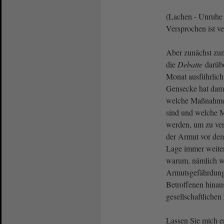
(Lachen - Unruhe
Versprochen ist v
Aber zunächst zu
die
Debatte
darübe
Monat ausführlich
Gensecke hat dama
welche Maßnahmen
sind und welche
werden, um zu ver
der Armut vor dem
Lage immer weiter 
warum, nämlich w
Armutsgefährdung
Betroffenen hinau
gesellschaftlichen
Lassen Sie mich e