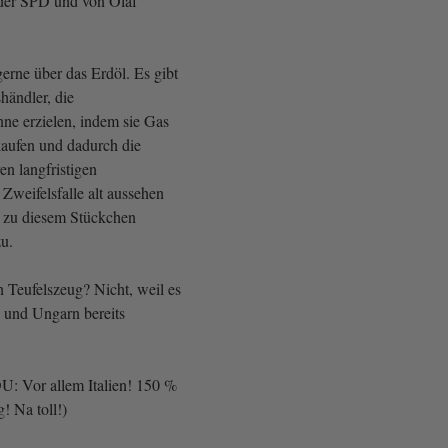
der SPD und von Olaf
erne über das Erdöl. Es gibt
händler, die
ne erzielen, indem sie Gas
kaufen und dadurch die
en langfristigen
 Zweifelsfalle alt aussehen
t zu diesem Stückchen
u.
n Teufelszeug? Nicht, weil es
en und Ungarn bereits
: Vor allem Italien! 150 %
! Na toll!)