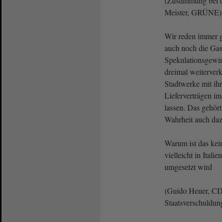
(Zustimmung bei 
Meister, GRÜNE)
Wir reden immer g
auch noch die Gas
Spekulationsgewin
dreimal weiterver
Stadtwerke mit ihr
Lieferverträgen im
lassen. Das gehör
Wahrheit auch daz
Warum ist das kei
vielleicht in Itali
umgesetzt wird
(Guido Heuer, CDU
Staatsverschuldung