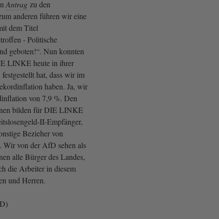
en
Antrag
zu den
um anderen führen wir eine
it dem Titel
roffen - Politische
ind geboten!“. Nun konnten
IE LINKE heute in ihrer
festgestellt hat, dass wir im
kordinflation haben. Ja, wir
inflation von 7,9 %. Den
enen bilden für DIE LINKE
tslosengeld-II-Empfänger,
nstige Bezieher von
n. Wir von der AfD sehen als
nen alle Bürger des Landes,
ch die Arbeiter in diesem
en und Herren.
fD)