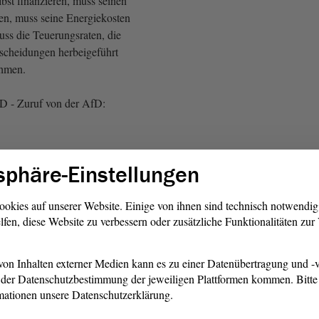
bst finanzieren, muss seinen
len, muss seine Energiekosten
uss die Teuerungsraten, die
tscheidungen herbeigeführt
ehmen.
fD - Zuruf von der AfD:
hat er unterm Strich, weil die
sphäre-Einstellungen
erdoppelt haben, weil die
m beinahe 50 % bis 60 %
wir haben das Beispiel mit
ookies auf unserer Website. Einige von ihnen sind technisch notwendi
lfen, diese Website zu verbessern oder zusätzliche Funktionalitäten zu
 das sind ja fast 100 % mehr ,
iglohnland Sachsen-Anhalt
beit nachgeht und einen
on Inhalten externer Medien kann es zu einer Datenübertragung und -v
hen 10 € und 15 € hat, nach
der Datenschutzbestimmung der jeweiligen Plattformen kommen. Bitte 
 40 oder 35 Stunden Arbeit in
mationen unsere Datenschutzerklärung.
o viel Geld wie ein