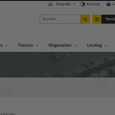
Textgröße
Kontrast
L
Term
es
Themen
Mitgestalten
Landtag
gssitzung