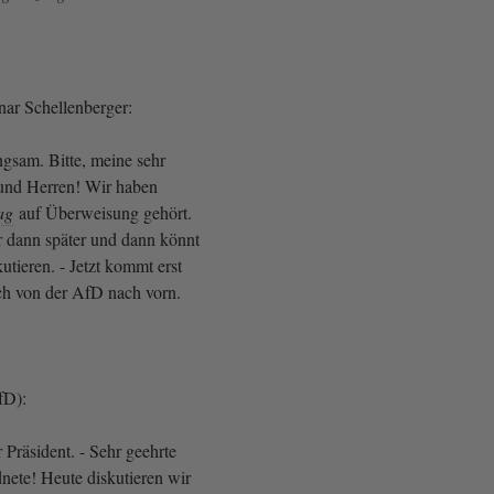
nar Schellenberger:
gsam. Bitte, meine sehr
und Herren! Wir haben
ag
auf Überweisung gehört.
dann später und dann könnt
utieren. - Jetzt kommt erst
ch von der AfD nach vorn.
fD):
Präsident. - Sehr geehrte
ete! Heute diskutieren wir