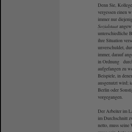
Denn Sie, Kolleg
vergessen einen w
immer nur diejeni
Sozialstaat
angewie
unterschiedliche 
ihre Situation ver
unverschuldet, du
immer, darauf ange
in Ordnung durch
aufgefangen zu we
Beispiele, in dene
ausgenutzt wird; i
Berlin oder Sonst
vorgegangen.
Der Arbeiter im L
im Durchschnitt z
netto, muss seine