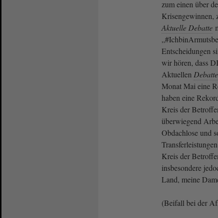
zum einen über d
Krisengewinnen, z
Aktuelle Debatte
m
„#IchbinArmutsbet
Entscheidungen s
wir hören, dass D
Aktuellen
Debatte
Monat Mai eine Re
haben eine Rekord
Kreis der Betroff
überwiegend Arbei
Obdachlose und so
Transferleistunge
Kreis der Betroffe
insbesondere jedo
Land, meine Dam
(Beifall bei der A