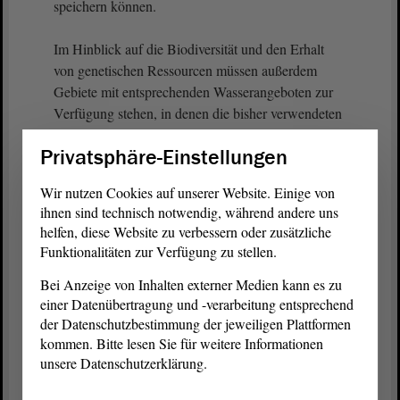
speichern können.
Im Hinblick auf die Biodiversität und den Erhalt
von genetischen Ressourcen müssen außerdem
Gebiete mit entsprechenden Wasserangeboten zur
Verfügung stehen, in denen die bisher verwendeten
Nutz- und Kulturpflanzen, die sich weniger
Privatsphäre-Einstellungen
adaptiert hatten, auch langfristig erhalten bleiben
können.
Wir nutzen Cookies auf unserer Website. Einige von
ihnen sind technisch notwendig, während andere uns
Es sind umgehend Modellprojekte zu initiieren, um
helfen, diese Website zu verbessern oder zusätzliche
effizient und nachhaltige Bewässerungsmethoden
Funktionalitäten zur Verfügung zu stellen.
und -systeme zu entwickeln, die entsprechend in
Bei Anzeige von Inhalten externer Medien kann es zu
der Lage sind, Wasser an land- und
einer Datenübertragung und -verarbeitung entsprechend
forstwirtschaftliche Kulturen und auch an
der Datenschutzbestimmung der jeweiligen Plattformen
städtisches Grün zu transportieren, zu verteilen und
kommen. Bitte lesen Sie für weitere Informationen
auszubringen.
unsere Datenschutzerklärung.
Wir sehen, der Wasserwagen, der durch Magdeburg