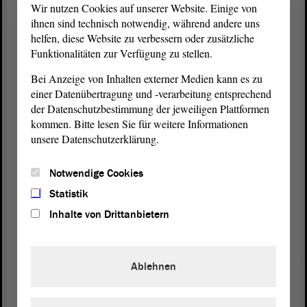
Abschaffung der CO2-Steuer, erreicht haben.
Wir nutzen Cookies auf unserer Website. Einige von
ihnen sind technisch notwendig, während andere uns
(Beifall bei der AfD)
helfen, diese Website zu verbessern oder zusätzliche
Funktionalitäten zur Verfügung zu stellen.
Abschließend folgende Anmerkung zu den
Bei Anzeige von Inhalten externer Medien kann es zu
vorliegenden Anträgen anderer Fraktionen und zu
einer Datenübertragung und -verarbeitung entsprechend
der
Beschlussempfehlung
der
Koalition
. Zahlreiche
der Datenschutzbestimmung der jeweiligen Plattformen
Lösungsvorschläge, die in diesen Drucksachen
kommen. Bitte lesen Sie für weitere Informationen
propagiert werden, atmen den Geist der
unsere Datenschutzerklärung.
Planwirtschaft. Die AfD-
Fraktion
setzt hingehen
auf einen breit angelegten Energiemix, und zwar
Notwendige Cookies
auf der Grundlage der Prinzipien der Sozialen
Statistik
Marktwirtschaft. Aus diesem Grunde werden wir
Inhalte von Drittanbietern
die vorliegende
Beschlussempfehlung
ablehnen.
(Ulrich Siegmund, AfD: Jawohl!)
Ablehnen
Ich danke für Ihre Aufmerksamkeit.