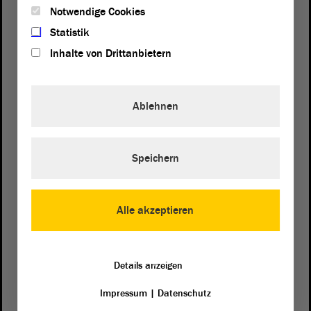
Notwendige Cookies
Statistik
Inhalte von Drittanbietern
Ablehnen
Postanschrift
Speichern
von Sachsen-Anhalt
Landtag
Domplatz 6–9
39104 Magdeburg
Alle akzeptieren
Wegbeschreibung
Auf Google Maps
Details anzeigen
Impressum
|
Datenschutz
Telefon und Fax