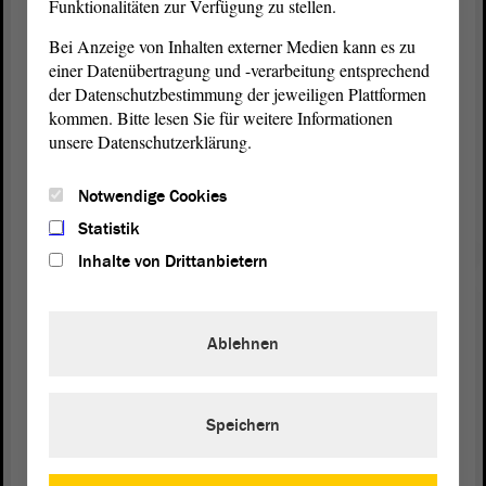
Funktionalitäten zur Verfügung zu stellen.
und den aktuellen Bedingungen angepasst. Das
fand leider keine Mehrheiten im
Ausschuss
. Daher
Bei Anzeige von Inhalten externer Medien kann es zu
frage ich mich: Wo bleibt denn nun der vehemente
einer Datenübertragung und -verarbeitung entsprechend
Einsatz der Koalitionsfraktionen für die Interessen
der Datenschutzbestimmung der jeweiligen Plattformen
der Menschen?
kommen. Bitte lesen Sie für weitere Informationen
unsere Datenschutzerklärung.
(Sandra Hietel-Heuer, CDU: Das haben wir gestern
gezeigt!)
Notwendige Cookies
Statistik
Die vorliegende
Beschlussempfehlung
spiegelt das
Inhalte von Drittanbietern
auf keinen Fall wider und wir lehnen diese daher
ab. - Vielen Dank.
Ablehnen
(Beifall bei der LINKEN)
Speichern
Zurück zur Landtagssitzung