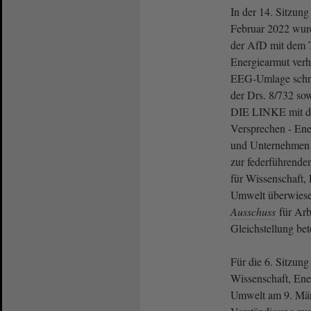
In der 14. Sitzun
Februar 2022 wur
der AfD mit dem T
Energiearmut ver
EEG-Umlage schne
der Drs. 8/732 so
DIE LINKE mit de
Versprechen - Ene
und Unternehmen e
zur federführend
für Wissenschaft,
Umwelt überwiese
Ausschuss
für Arb
Gleichstellung bete
Für die 6. Sitzung
Wissenschaft, Ene
Umwelt am 9. Mär