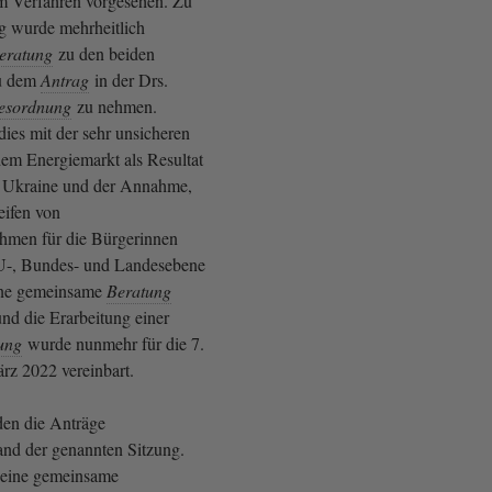
m Verfahren vorgesehen. Zu
g wurde mehrheitlich
eratung
zu den beiden
zu dem
Antrag
in der Drs.
esordnung
zu nehmen.
ies mit der sehr unsicheren
em Energiemarkt als Resultat
r Ukraine und der Annahme,
eifen von
hmen für die Bürgerinnen
U-, Bundes- und Landesebene
Eine gemeinsame
Beratung
nd die Erarbeitung einer
ung
wurde nunmehr für die 7.
rz 2022 vereinbart.
en die Anträge
nd der genannten Sitzung.
 eine gemeinsame