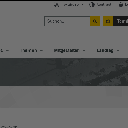
Textgröße
Kontrast
L
Term
es
Themen
Mitgestalten
Landtag
gssitzung