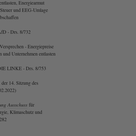
ntlasten, Energiearmut
-Steuer und EEG-Umlage
abschaffen
fD - Drs. 8/732
ersprechen - Energiepreise
n und Unternehmen entlasten
IE LINKE - Drs. 8/753
 der 14. Sitzung des
02.2022)
ung
Ausschuss
für
rgie, Klimaschutz und
1282