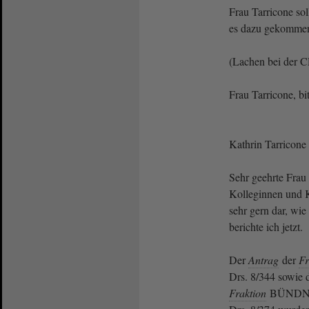
Frau Tarricone so
es dazu gekommen 
(Lachen bei der 
Frau Tarricone, bit
Kathrin Tarricone
Sehr geehrte Frau 
Kolleginnen und Ko
sehr gern dar, wi
berichte ich jetzt.
Der
Antrag
der
Fr
Drs. 8/344 sowie d
Fraktion
BÜNDNIS