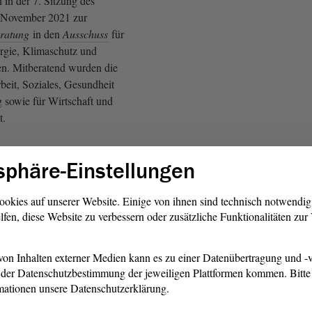
 in der 7. Sitzung des
 November 2021 zur
ratung
in den
Ausschuss
für
rgie, Klimaschutz und
n. Mitberatend wurden die
beit, Soziales, Gesundheit
g sowie für Wirtschaft und
t.
 der
Fraktion
DIE LINKE
sphäre-Einstellungen
Ergreifen verschiedener
ergiepreise für
 und Verbraucher zu senken
ookies auf unserer Website. Einige von ihnen sind technisch notwendi
lfen, diese Website zu verbessern oder zusätzliche Funktionalitäten zu
lle Belastung für die privaten
zieren. Zur Erreichung dieses
 antragstellende
Fraktion
unter
on Inhalten externer Medien kann es zu einer Datenübertragung und -v
arfsdeckende Regelsatzhöhe
der Datenschutzbestimmung der jeweiligen Plattformen kommen. Bitte 
gsleistung und die Senkung
mationen unsere Datenschutzerklärung.
satzes auf Energie-, Heiz-,