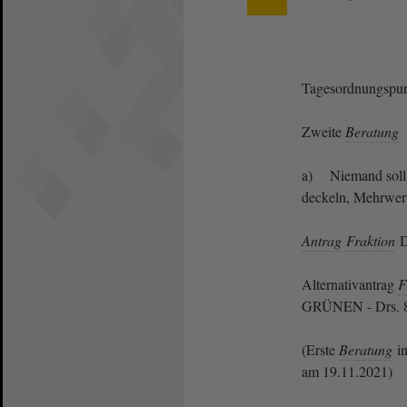
Tagesordnungspun
Zweite
Beratung
a) Niemand soll fr
deckeln, Mehrwert
Antrag
Fraktion
D
Alternativantrag
F
GRÜNEN - Drs. 
(Erste
Beratung
in
am 19.11.2021)