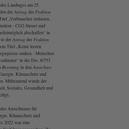
g des Landtages am 25.
den der
Antrag
der
Fraktion
itel „Verbraucher entlasten,
hindern - CO2-Steuer und
llstmöglich abschaffen“ in
wie der
Antrag
der
Fraktion
m Titel „Keine leeren
rgiepreise senken - Menschen
ntlasten“ in der Drs. 8/753
en
Beratung
in den
Ausschuss
 Energie, Klimaschutz und
n. Mitberatend wurde der
eit, Soziales, Gesundheit und
iligt.
 des Ausschusses für
rgie, Klimaschutz und
z 2022 war eine