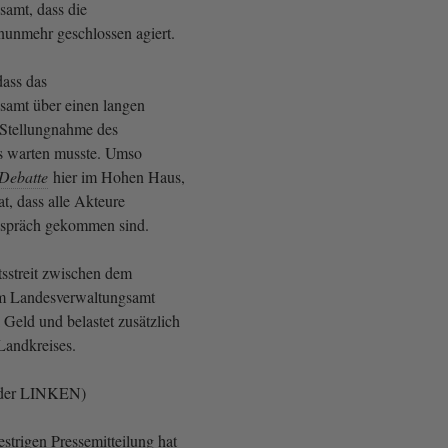
amt, dass die
unmehr geschlossen agiert.
dass das
samt über einen langen
 Stellungnahme des
s warten musste. Umso
Debatte
hier im Hohen Haus,
at, dass alle Akteure
espräch gekommen sind.
tsstreit zwischen dem
m Landesverwaltungsamt
l Geld und belastet zusätzlich
Landkreises.
 der LINKEN)
strigen Pressemitteilung hat