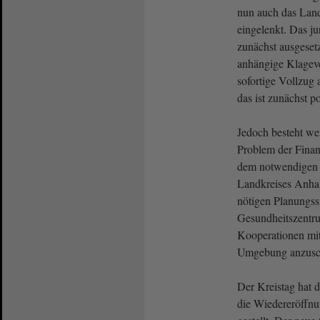
nun auch das Lan
eingelenkt. Das ju
zunächst ausgeset
anhängige Klageve
sofortige Vollzu
das ist zunächst p
Jedoch besteht wei
Problem der Finan
dem notwendigen 
Landkreises Anhalt
nötigen Planungssi
Gesundheitszentr
Kooperationen mit
Umgebung anzusc
Der Kreistag hat d
die Wiedereröffnu