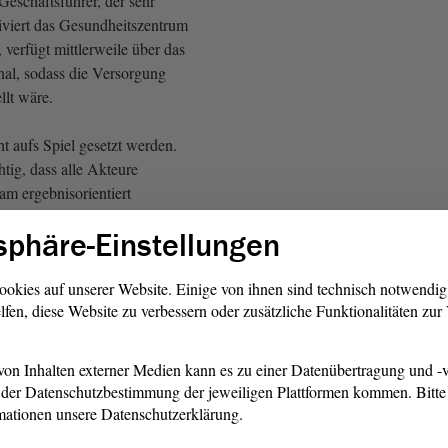
 Geschäftsführer, der sehr
iviert das Gesundheitszentrum
, verfügt mittlerweile über das
al, sodass die Versorgung
llt wäre.
ht aufs Spiel gesetzt werden.
htig, dass alle Akteure
am ergebnisorientiert
, die neuen
sphäre-Einstellungen
glichkeiten des Bundes
d auch das Land die
enhäuser stärkt.
ookies auf unserer Website. Einige von ihnen sind technisch notwendi
lfen, diese Website zu verbessern oder zusätzliche Funktionalitäten zu
Herren! Gesundheit ist keine
ang, der auf den
on Inhalten externer Medien kann es zu einer Datenübertragung und -v
egt, muss beendet und die
der Datenschutzbestimmung der jeweiligen Plattformen kommen. Bitte 
inanzierung muss gestoppt
mationen unsere Datenschutzerklärung.
hört umso mehr die