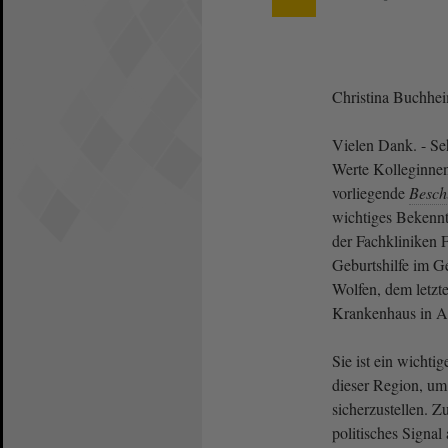
Christina Buchhe
Vielen Dank. - Seh
Werte Kolleginne
vorliegende
Besch
wichtiges Bekennt
der Fachkliniken 
Geburtshilfe im G
Wolfen, dem letz
Krankenhaus in An
Sie ist ein wichti
dieser Region, um
sicherzustellen. Z
politisches Signal