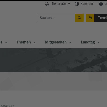
Textgröße
Kontrast
L
Term
es
Themen
Mitgestalten
Landtag
gssitzung