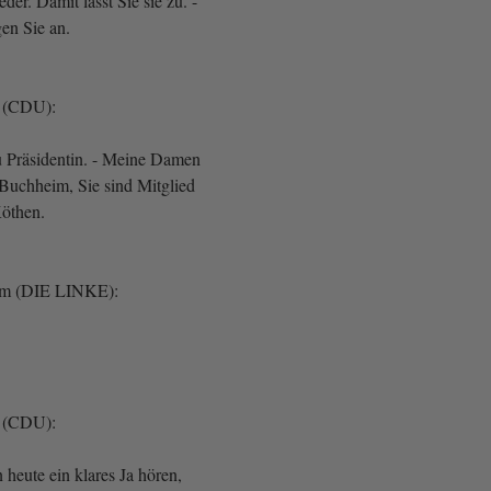
der. Damit lässt Sie sie zu. -
en Sie an.
r (CDU):
 Präsidentin. - Meine Damen
Buchheim, Sie sind Mitglied
Köthen.
im (DIE LINKE):
r (CDU):
 heute ein klares Ja hören,