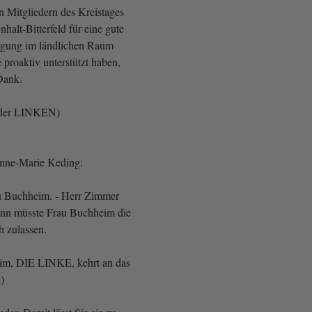
 Mitgliedern des Kreistages
halt-Bitterfeld für eine gute
rgung im ländlichen Raum
proaktiv unterstützt haben,
Dank.
 der LINKEN)
Anne-Marie Keding:
u Buchheim. - Herr Zimmer
ann müsste Frau Buchheim die
h zulassen.
eim, DIE LINKE, kehrt an das
)