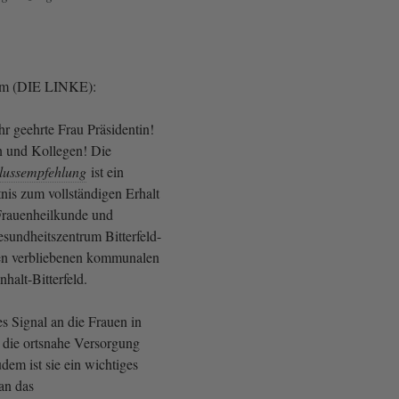
im (DIE LINKE):
r geehrte Frau Präsidentin!
n und Kollegen! Die
lussempfehlung
ist ein
nis zum vollständigen Erhalt
Frauenheilkunde und
esundheitszentrum Bitterfeld-
ten verbliebenen kommunalen
halt-Bitterfeld.
ges Signal an die Frauen in
 die ortsnahe Versorgung
udem ist sie ein wichtiges
 an das