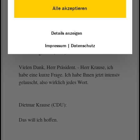
Alle akzeptieren
Präsident Dr. Gunnar Schellenberger:
Herr Siegmund, bitte.
Details anzeigen
Impressum
|
Datenschutz
Ulrich Siegmund (AfD):
Vielen Dank, Herr Präsident. - Herr Krause, ich
habe eine kurze Frage. Ich habe Ihnen jetzt intensiv
gelauscht, also wirklich jedes Wort.
Dietmar Krause (CDU):
Das will ich hoffen.