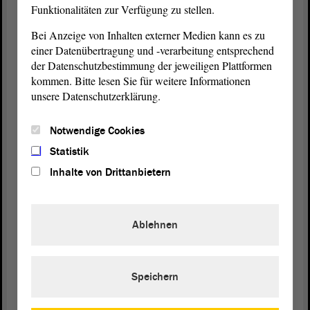
Funktionalitäten zur Verfügung zu stellen.
Schiefergasproduktion.
Bei Anzeige von Inhalten externer Medien kann es zu
einer Datenübertragung und -verarbeitung entsprechend
Präsident Dr. Gunnar Schellenberger:
der Datenschutzbestimmung der jeweiligen Plattformen
kommen. Bitte lesen Sie für weitere Informationen
Ihre Ressource Zeit, die ist weg.
unsere Datenschutzerklärung.
(Lachen bei der CDU)
Notwendige Cookies
Statistik
Herr Krause, es gibt eine Frage von Herrn
Inhalte von Drittanbietern
Siegmund. Würden Sie sie beantworten?
Ablehnen
Dietmar Krause (CDU):
Na klar.
Speichern
(Ulrich Siegmund, AfD: Das ist toll, Herr Krause!)