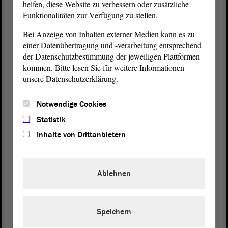
Das werden wir auch gemeinsam mit Ihnen
helfen, diese Website zu verbessern oder zusätzliche
Funktionalitäten zur Verfügung zu stellen.
zumindest im Rahmen dessen, was wir tun können,
versuchen zu steuern. Aber ich denke, auch Sie
Bei Anzeige von Inhalten externer Medien kann es zu
wissen alle, dass Berlin und Brüssel einen sehr viel
einer Datenübertragung und -verarbeitung entsprechend
größeren Einfluss darauf haben.
der Datenschutzbestimmung der jeweiligen Plattformen
kommen. Bitte lesen Sie für weitere Informationen
Ich freue mich auf die Diskussion im
Ausschuss
unsere Datenschutzerklärung.
und danke für die Aufmerksamkeit.
Notwendige Cookies
(Zustimmung bei der CDU und von Andreas
Statistik
Silbersack, FDP)
Inhalte von Drittanbietern
Präsident Dr. Gunnar Schellenberger:
Ablehnen
Ich danke Ihnen, Herr Minister. - Frau Eisenreich
hat eine Frage.
Speichern