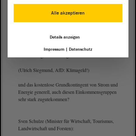
Kerstin Eisenreich (DIE LINKE):
Alle akzeptieren
Vielen Dank, Herr Präsident. - Herr Minister, Sie
haben in den Eingangsausführungen Ihrer Rede auf
mittlere Einkommen abgezielt. Stimmen Sie mir
Details anzeigen
darin zu, dass die Maßnahmen, die wir vorschlagen,
z. B. das einkommensgerechte Klimageld, die
Impressum
|
Datenschutz
Veränderung der Netzentgelte
(Ulrich Siegmund, AfD: Klimageld!)
und das kostenlose Grundkontingent von Strom und
Energie generell, auch diesen Einkommensgruppen
sehr stark zugutekommen?
Sven Schulze (Minister für Wirtschaft, Tourismus,
Landwirtschaft und Forsten):