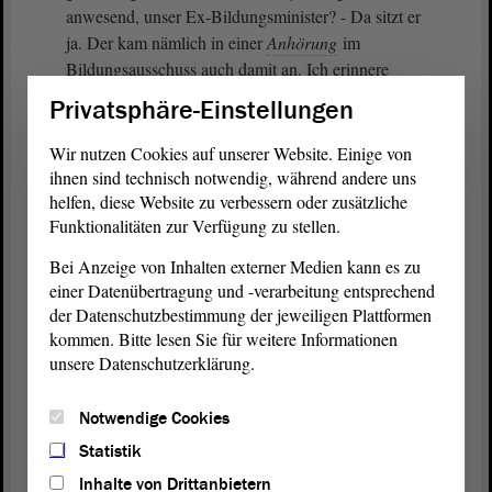
anwesend, unser Ex-Bildungsminister? - Da sitzt er
ja. Der kam nämlich in einer
Anhörung
im
Bildungsausschuss auch damit an. Ich erinnere
mich noch genau. Es war ein Studiendekan der
Privatsphäre-Einstellungen
Mathematik von der Universität Halle anwesend. Er
hat darüber geklagt, dass die Abiturienten in
Wir nutzen Cookies auf unserer Website. Einige von
Mathematik nicht mehr studierfähig sind und man
ihnen sind technisch notwendig, während andere uns
propädeutische Semester einführen muss. Dann
helfen, diese Website zu verbessern oder zusätzliche
Funktionalitäten zur Verfügung zu stellen.
kam der Minister in seiner Art und sagte: Ha, die
Alten haben schon immer über die Jugend geklagt;
Bei Anzeige von Inhalten externer Medien kann es zu
das ist ein Topos, der bis in die Antike zurückgeht. -
einer Datenübertragung und -verarbeitung entsprechend
Damit haben Sie diese Bedenken missachtet. Sie
der Datenschutzbestimmung der jeweiligen Plattformen
haben diese Kritik missachtet. So vorzugehen ist der
kommen. Bitte lesen Sie für weitere Informationen
Gipfel der Verantwortungslosigkeit als Politiker.
unsere Datenschutzerklärung.
(Beifall bei der AfD)
Notwendige Cookies
Statistik
Herr Bernstein, Sie meinen, der Ansatz mit den
Inhalte von Drittanbietern
Versetzungsregeln würde nicht reichen.