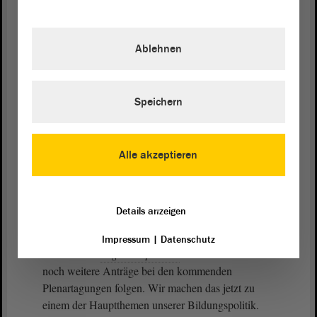
Selbstverständlich reicht es nicht, aber irgendwo
muss man ja ansetzen. Irgendeinen Versuch muss
Ablehnen
man unternehmen, um den Karren aus dem Dreck
zu ziehen. Uns ist schon bewusst, dass man auch
bei der Benotungsskala ansetzen muss. Die wurde
nämlich auch erleichtert. Oft ist es so, dass man
Speichern
nicht einmal mehr 50 von 100 Punkten haben muss,
um die Note 4 zu bekommen. Daran muss man
ansetzen und überhaupt daran, für welche Leistung
Alle akzeptieren
man welche Punkte bekommt. Man muss beim
Lehrplan ansetzen. Es gibt viele Ansatzpunkte.
Details anzeigen
Ich verspreche Ihnen: Das wird eines der
Generalthemen der AfD-Bildungspolitik in der
Impressum
|
Datenschutz
anstehenden
Legislaturperiode
sein. Es werden
noch weitere Anträge bei den kommenden
Plenartagungen folgen. Wir machen das jetzt zu
einem der Hauptthemen unserer Bildungspolitik.