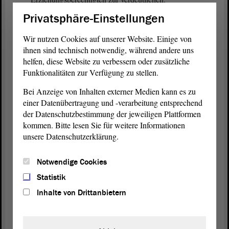
Privatsphäre-Einstellungen
(Angela Gorr, CDU: Genau!)
Wir nutzen Cookies auf unserer Website. Einige von
Beispielweise treffen sie mit ihrer Entscheidung
ihnen sind technisch notwendig, während andere uns
über die Schullaufbahn ihrer Kinder nach der
helfen, diese Website zu verbessern oder zusätzliche
Funktionalitäten zur Verfügung zu stellen.
Klasse 4, nach dem Primarbereich, keine
Entscheidung fürs Leben. Das muss allen klar sein.
Bei Anzeige von Inhalten externer Medien kann es zu
einer Datenübertragung und -verarbeitung entsprechend
(Zustimmung von Angela Gorr, CDU, und von
der Datenschutzbestimmung der jeweiligen Plattformen
Katrin Gensecke, SPD)
kommen. Bitte lesen Sie für weitere Informationen
unsere Datenschutzerklärung.
Ich bin fest davon überzeugt das sage ich als
Lehrer , unser Schulsystem bietet dazu die
Notwendige Cookies
Möglichkeit bei der entsprechenden Leistung. Zur
Statistik
Durchlässigkeit und zur Stärkung des Schulsystems
Inhalte von Drittanbietern
gehört auch die Stärkung der Sekundarschulen.
(Zustimmung von Angela Gorr, CDU)