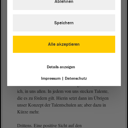
Ablehnen
Gerade für uns als Freie Demokraten ist ein breit
aufgestelltes Schulsystem in öffentlicher und freier
Trägerschaft das Fundament für einen erfolgreichen
Speichern
Bildungsweg und damit für ein freies,
selbstbestimmtes Leben.
Alle akzeptieren
Zweitens. Die Schaffung von Erfolgserlebnissen.
Denn diese erhöhen die Freude am Lernen. Hierzu
zählt auch die Förderung innovativer und
Details anzeigen
zukunftsgewandter Lehr- und Lernkonzepte, die
dem Wandel in Schule, Studium und Ausbildung
Impressum
|
Datenschutz
unterstützen. Die Lust auf Bildung, steckt, denke
ich, in uns allen. In jedem von uns stecken Talente,
die es zu fördern gilt. Hierin setzt dann im Übrigen
unser Konzept der Talentschulen an; aber dazu in
Kürze mehr.
Drittens. Eine positive Sicht auf den