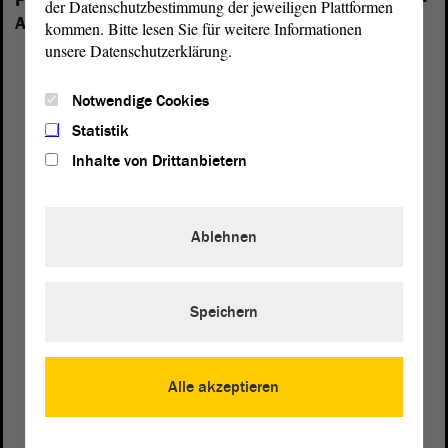
Folgende Fraktionen sind im Landtag von Sachsen-
der Datenschutzbestimmung der jeweiligen Plattformen
Anhalt vertreten:
kommen. Bitte lesen Sie für weitere Informationen
unsere Datenschutzerklärung.
Notwendige Cookies
Statistik
Inhalte von Drittanbietern
Ablehnen
Speichern
Postanschrift
Alle akzeptieren
von Sachsen-Anhalt
Landtag
Domplatz 6–9