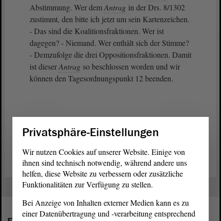
Abstimmung. Wer dem
Antrag
in der Drs. 8/1302
zustimmt, den bitte ich jetzt um sein Kartenzeichen.
- Das sind die Koalitionsfraktionen. Wer ist
dagegen? - Niemand. Wer enthält sich der Stimme?
- Demzufolge die drei Oppositionsfraktionen. Damit
ist dieser
Antrag
so beschlossen worden und wir
können den Tagesordnungspunkt 12 beenden.
Privatsphäre-Einstellungen
Zurück zur Landtagssitzung
Wir nutzen Cookies auf unserer Website. Einige von
ihnen sind technisch notwendig, während andere uns
helfen, diese Website zu verbessern oder zusätzliche
Funktionalitäten zur Verfügung zu stellen.
Bei Anzeige von Inhalten externer Medien kann es zu
einer Datenübertragung und -verarbeitung entsprechend