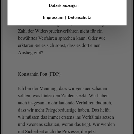
mir bis zum Ende meiner Ausführungen zugehört,
Details anzeigen
als ich über die Hinweise des Sozialverbandes
sprach. Deswegen möchte ich Sie gern fragen, ob
Impressum
|
Datenschutz
Sie meine Auffassung teilen, dass ein Anstieg der
Zahl der Widerspruchsverfahren nicht für ein
bewährtes Verfahren sprechen kann. Oder wie
erklären Sie es sich sonst, dass es dort einen
Anstieg gibt?
Konstantin Pott (FDP):
Ich bin der Meinung, dass wir genauer schauen
sollten, was hinter den Zahlen steckt. Wir haben
auch insgesamt mehr laufende Verfahren dadurch,
dass wir mehr Pflegebedürftige haben. Das heißt,
wir müssen das immer erstens ins Verhältnis setzen
und zweitens schauen, woran das liegt. Wir werden
mit Sicherheit auch die Prozesse, die jetzt