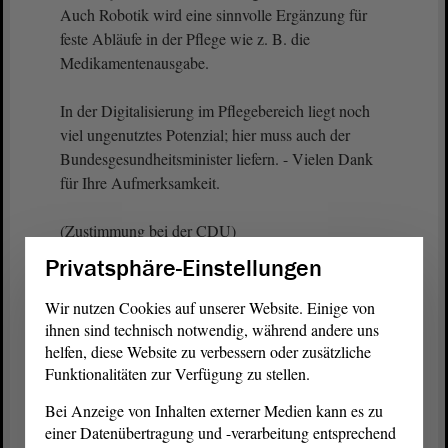
Auch Robotik wird eine sinnvolle Ergänzung für
feste Abläufe in der Pflege wie z. B. die
Medikamentenausgabe.
In der Digitalisierung im Pflegebereich liegt noch
viel ungenutztes Potenzial; hier muss auch der
Bundesgesundheitsminister liefern. - Vielen Dank
für Ihre Aufmerksamkeit.
(Zustimmung bei der CDU)
Privatsphäre-Einstellungen
Vizepräsident Wulf Gallert:
Wir nutzen Cookies auf unserer Website. Einige von
ihnen sind technisch notwendig, während andere uns
Herr Pott, es gibt eine Frage von Frau Anger.
helfen, diese Website zu verbessern oder zusätzliche
Funktionalitäten zur Verfügung zu stellen.
Wollen Sie diese beantworten?
Bei Anzeige von Inhalten externer Medien kann es zu
einer Datenübertragung und -verarbeitung entsprechend
Konstantin Pott (FDP):