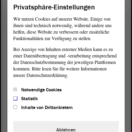
Privatsphäre-Einstellungen
(Zuruf von Guido Kosmehl, FDP)
Wir nutzen Cookies auf unserer Website. Einige von
ihnen sind technisch notwendig, während andere uns
Sie sind hilfreich, sie unterstützen Prozesse, aber
helfen, diese Website zu verbessern oder zusätzliche
gerade dann, wenn es um ganz persönliche
Funktionalitäten zur Verfügung zu stellen.
Anliegen geht, ist doch das Vis-à-vis, das
Bei Anzeige von Inhalten externer Medien kann es zu
Miteinander das Wichtige.
einer Datenübertragung und -verarbeitung entsprechend
der Datenschutzbestimmung der jeweiligen Plattformen
Drittens damit trage ich Ihnen gern einen weiteren
kommen. Bitte lesen Sie für weitere Informationen
Praxisblick vor : Der Sozialverband Deutschland
unsere Datenschutzerklärung.
stellte schon im vergangenen Jahr, also unter genau
dieser, der bestehenden Regelung, fest, dass es eine
Notwendige Cookies
gestiegene Anzahl von Widerspruchsverfahren bei
der Pflegebegutachtung gibt. Das ist auch auf die
Statistik
digitale Begutachtung zurückzuführen.
Inhalte von Drittanbietern
Logischerweise sind gravierende Erkenntnisse erst
nach einer persönlichen Begutachtung möglich und
nicht immer digital. Die Folge ist eine steigende
Ablehnen