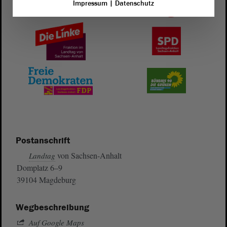
Impressum
|
Datenschutz
Postanschrift
von Sachsen-Anhalt
Landtag
Domplatz 6–9
39104 Magdeburg
Wegbeschreibung
Auf Google Maps