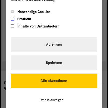
(Beifall bei der SPD - Zustimmung von Guido
Notwendige Cookies
Kosmehl, FDP)
Statistik
Inhalte von Drittanbietern
Zurück zur Landtagssitzung
Ablehnen
Speichern
Alle akzeptieren
Folgende Fraktionen sind im Landtag von Sachsen-
Anhalt vertreten:
Details anzeigen