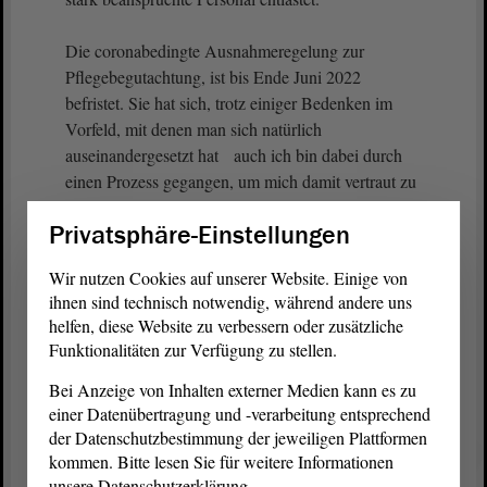
Die coronabedingte Ausnahmeregelung zur
Pflegebegutachtung, ist bis Ende Juni 2022
befristet. Sie hat sich, trotz einiger Bedenken im
Vorfeld, mit denen man sich natürlich
auseinandergesetzt hat auch ich bin dabei durch
einen Prozess gegangen, um mich damit vertraut zu
machen , bewährt. Die Versichertenbefragung des
Privatsphäre-Einstellungen
Medizinischen Dienstes hat keine Unterschiede in
der Zufriedenheit mit der Pflegebegutachtung, ob
Wir nutzen Cookies auf unserer Website. Einige von
diese digital oder vor Ort durchgeführt wurde,
ihnen sind technisch notwendig, während andere uns
festgestellt. Ich denke, das ist sehr relevant.
helfen, diese Website zu verbessern oder zusätzliche
Funktionalitäten zur Verfügung zu stellen.
Daher plädieren wir für eine Prüfung zur
Bei Anzeige von Inhalten externer Medien kann es zu
Fortführung der digitalen und alternativen
einer Datenübertragung und -verarbeitung entsprechend
Begutachtungsformen unabhängig von der
der Datenschutzbestimmung der jeweiligen Plattformen
Pandemiesituation. Ich bitte um Zustimmung zu
kommen. Bitte lesen Sie für weitere Informationen
dem
Antrag
. - Vielen Dank.
unsere Datenschutzerklärung.