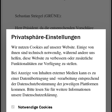
Sebastian Striegel (GRÜNE):
Herr Präsident, da die entsprechenden Vorschläge
nicht mit allen Fraktionen abgestimmt worden sind,
Privatsphäre-Einstellungen
würden wir dem widersprechen. Es müsste also,
wenn überhaupt, mit Mehrheit durchgesetzt
Wir nutzen Cookies auf unserer Website. Einige von
werden.
ihnen sind technisch notwendig, während andere uns
helfen, diese Website zu verbessern oder zusätzliche
Funktionalitäten zur Verfügung zu stellen.
Präsident Dr. Gunnar Schellenberger:
Bei Anzeige von Inhalten externer Medien kann es zu
einer Datenübertragung und -verarbeitung entsprechend
Selbstverständlich. Zur Abstimmung würde ich
der Datenschutzbestimmung der jeweiligen Plattformen
dann noch kommen. - Gut. Dann würde ich
kommen. Bitte lesen Sie für weitere Informationen
abstimmen lassen. Die erste Frage war, ob
unsere Datenschutzerklärung.
Tagesordnungspunkt 27 auf den heutigen Tag
gezogen und als letzter Tagesordnungspunkt
Notwendige Cookies
behandelt werden soll. Wer damit einverstanden ist,