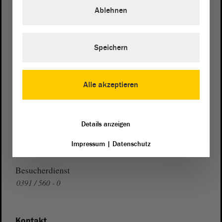
Domplatz 6–9
Ablehnen
39104 Magdeburg
Wegbeschreibung
Speichern
Auf Google Maps
Telefon und Fax
Alle akzeptieren
Zentrale:
0391 / 560 - 0
Fax:
0391 / 560 - 1123
Details anzeigen
Presse- und Öffentlichkeitsarbeit
Impressum
|
Datenschutz
0391 / 560 - 0
Besucherdienst
0391 / 560 - 0
Kontakt