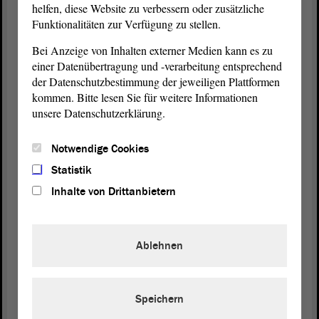
helfen, diese Website zu verbessern oder zusätzliche
verfassungsrechtlich abgesichert. Nicht einmal die
Funktionalitäten zur Verfügung zu stellen.
LINKEN können dort heran. Das wollte ich nur
Bei Anzeige von Inhalten externer Medien kann es zu
einmal sagen.
einer Datenübertragung und -verarbeitung entsprechend
der Datenschutzbestimmung der jeweiligen Plattformen
Also ganz ehrlich: Es ist richtig Kollege Schmidt
kommen. Bitte lesen Sie für weitere Informationen
hat es gesagt , dass wir das übernehmen. Was die
unsere Datenschutzerklärung.
Tarifparteien aushandeln, ist gut und richtig, auch
für die Beamten. Aber über die dauerhafte
Notwendige Cookies
Verbeamtung von Lehrern das sage ich
persönlich muss man einmal diskutieren. Denn bei
Statistik
der Bestückung unseres Pensionsfonds nehmen wir
Inhalte von Drittanbietern
Kredite bei zukünftigen Generationen auf. Das ist
so. Wenn es nach Ihnen geht, würden wir alles auf
unsere Kinder und Enkelkinder verlagern. Das ist
Ablehnen
der Punkt. Das ist genau das, was Sie fordern. Das
lehnen wir ab.
Speichern