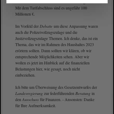
heißt für das Jahr 2023 48 Millionen € insgesamt.
Mit dem Tarifabschluss sind es ungefähr 100
Millionen €.
Im Vorfeld der
Debatte
um diese Anpassung waren
auch die Polizeivollzugszulage und die
Justizvollzugszulage Themen. Ich denke, das ist ein
Thema, das wir im Rahmen des Haushaltes 2023
erörtern sollten. Dann sollten wir klären, ob wir
entsprechende Möglichkeiten sehen. Aber wir
wollen es jetzt im Hinblick auf die finanziellen
Belastungen hier, wie gesagt, noch nicht
einbeziehen.
Ich bitte um Überweisung des Gesetzentwurfes der
Landesregierung
zur federführenden
Beratung
in
den
Ausschuss
für Finanzen. - Ansonsten: Danke
für Ihre Aufmerksamkeit.