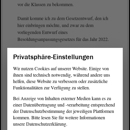
vor die Klassen zu bekommen.
Damit komme ich zu dem Gesetzentwurf, den ich
hier einbringen möchte, und zwar zu dem
vorliegenden Entwurf eines
Besoldungsanpassungsgesetzes für das Jahr 2022.
Lassen Sie mich dazu Folgendes ausführen: Wir
Privatsphäre-Einstellungen
haben schon einen Teil vorweggenommen, die
Corona-Sonderzahlung im Hinblick darauf, dass
Wir nutzen Cookies auf unserer Website. Einige von
eine lineare Erhöhung erst ab Dezember dieses
ihnen sind technisch notwendig, während andere uns
Jahres mit 2,8 % vorgesehen ist. Hierbei sollte - um
helfen, diese Website zu verbessern oder zusätzliche
Funktionalitäten zur Verfügung zu stellen.
es ganz klar zu sagen - auch die Zeit berücksichtigt
werden, in der eine lineare Erhöhung nicht
Bei Anzeige von Inhalten externer Medien kann es zu
vorgenommen wird. Wir möchten das gern
einer Datenübertragung und -verarbeitung entsprechend
anpassen.
der Datenschutzbestimmung der jeweiligen Plattformen
kommen. Bitte lesen Sie für weitere Informationen
Darüber hinaus sollen zu diesem Zeitpunkt auch die
unsere Datenschutzerklärung.
Anwärtergrundbeträge um 50 € erhöht werden.