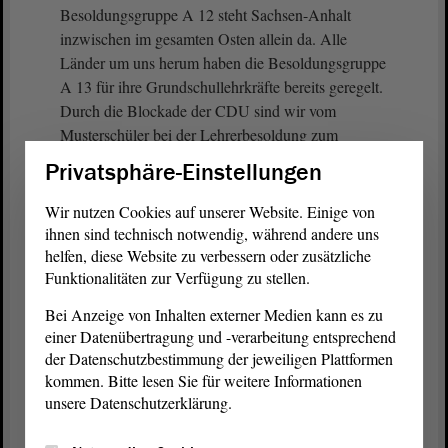
Besoldungsgruppe A 12 steht Sachsen-Anhalt
inzwischen im gesamten Osten allein da. Alle
Länder um uns herum haben die Besoldungsgruppe
A 13 für ihre Grundschullehrkräfte bereits geregelt.
Durch die Blockade der CDU sind wir vom
Musterschüler bei der Lehrerbesoldung zum
Sitzenbleiber geworden.
Privatsphäre-Einstellungen
(Zustimmung bei der LINKEN)
Wir nutzen Cookies auf unserer Website. Einige von
ihnen sind technisch notwendig, während andere uns
Das können und das dürfen wir uns nicht weiter
helfen, diese Website zu verbessern oder zusätzliche
Funktionalitäten zur Verfügung zu stellen.
leisten.
Bei Anzeige von Inhalten externer Medien kann es zu
Wenn bei der CDU weiterhin die inhaltliche
einer Datenübertragung und -verarbeitung entsprechend
Überzeugung fehlt, dann hilft hoffentlich der
der Datenschutzbestimmung der jeweiligen Plattformen
ökonomische Druck des Wettbewerbs. Ohne eine
kommen. Bitte lesen Sie für weitere Informationen
gleichwertige Bezahlung gegenüber unseren
unsere Datenschutzerklärung.
Nachbarländern werden die Lücken in der
Lehrkräfteversorgung gerade in unseren