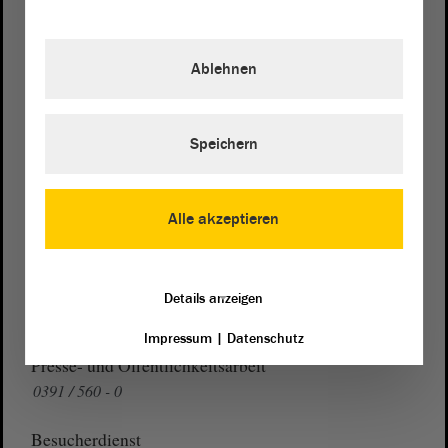
Postanschrift
Ablehnen
von Sachsen-Anhalt
Landtag
Domplatz 6–9
39104 Magdeburg
Speichern
Wegbeschreibung
Auf Google Maps
Alle akzeptieren
Telefon und Fax
Zentrale:
0391 / 560 - 0
Details anzeigen
Fax:
0391 / 560 - 1123
Impressum
|
Datenschutz
Presse- und Öffentlichkeitsarbeit
0391 / 560 - 0
Besucherdienst