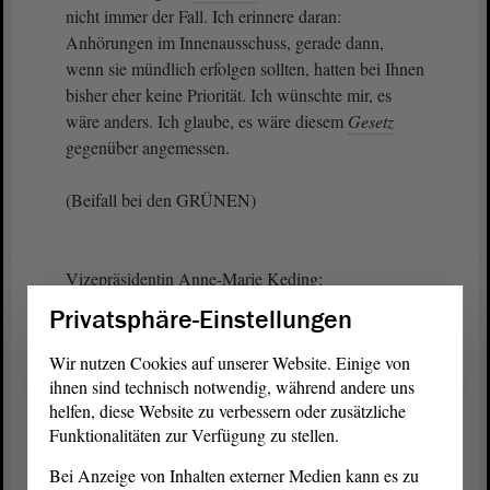
nicht immer der Fall. Ich erinnere daran:
Anhörungen im Innenausschuss, gerade dann,
wenn sie mündlich erfolgen sollten, hatten bei Ihnen
bisher eher keine Priorität. Ich wünschte mir, es
wäre anders. Ich glaube, es wäre diesem
Gesetz
gegenüber angemessen.
(Beifall bei den GRÜNEN)
Vizepräsidentin Anne-Marie Keding:
Privatsphäre-Einstellungen
Herr Striegel, lassen Sie eine Nachfrage von Herrn
Erben zu?
Wir nutzen Cookies auf unserer Website. Einige von
ihnen sind technisch notwendig, während andere uns
helfen, diese Website zu verbessern oder zusätzliche
Funktionalitäten zur Verfügung zu stellen.
Sebastian Striegel (GRÜNE):
Bei Anzeige von Inhalten externer Medien kann es zu
Hm.