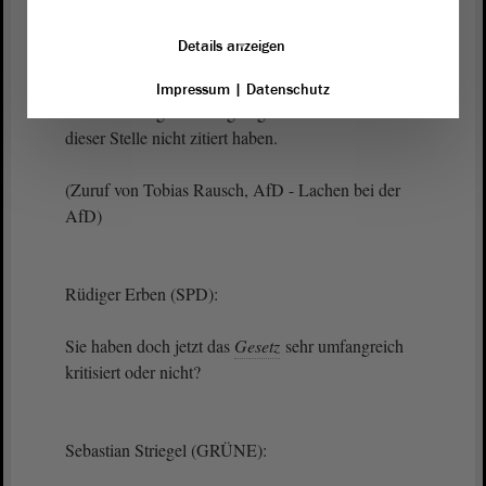
Sebastian Striegel (GRÜNE):
Details anzeigen
Ehrlich gesagt, habe ich das jetzt nicht verstanden.
Ich habe nämlich zur elektronischen Fußfessel in
Impressum
|
Datenschutz
meiner Rede gar nichts gesagt. Sie können mich an
dieser Stelle nicht zitiert haben.
(Zuruf von Tobias Rausch, AfD - Lachen bei der
AfD)
Rüdiger Erben (SPD):
Sie haben doch jetzt das
Gesetz
sehr umfangreich
kritisiert oder nicht?
Sebastian Striegel (GRÜNE):