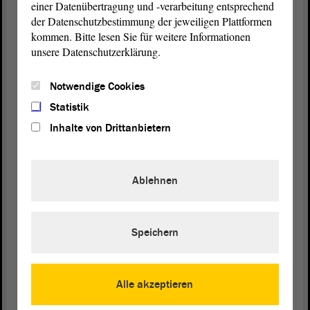
einer Datenübertragung und -verarbeitung entsprechend
der Datenschutzbestimmung der jeweiligen Plattformen
kommen. Bitte lesen Sie für weitere Informationen
Vizepräsidentin Anne-Marie Keding:
unsere Datenschutzerklärung.
Herr Erben, bitte.
Notwendige Cookies
Statistik
Inhalte von Drittanbietern
Rüdiger Erben (SPD):
Herr Kollege Striegel, ich versuche es jetzt
Ablehnen
auswendig, aber ich bin mir sicher, richtig zu
zitieren, nämlich: Die Regelung zur elektronischen
Fußfessel schafft einen Ausgleich zwischen
Sicherheitsgefühl und Freiheitsrechten.
Speichern
Meine Frage ist: Von wem stammt dieser Satz?
Alle akzeptieren