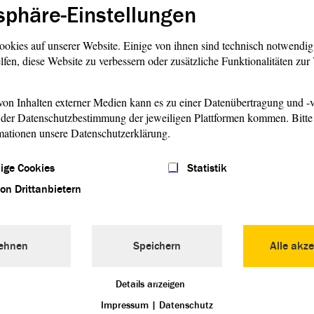
eben in der Hand der
sphäre-Einstellungen
ist*innen liegt, wann sie
, was sie erfassen kann und
ookies auf unserer Website. Einige von ihnen sind technisch notwendi
lfen, diese Website zu verbessern oder zusätzliche Funktionalitäten zu
erren! Es ist offensichtlich,
esregierung
für die
on Inhalten externer Medien kann es zu einer Datenübertragung und -v
der Datenschutzbestimmung der jeweiligen Plattformen kommen. Bitte 
lotprojektes zur Erprobung der
mationen unsere Datenschutzerklärung.
erlich interessiert. Wäre das
 Einsatz von Bodycams beenden
ige Cookies
Statistik
cams zum Einsatz kamen,
kgang, sondern ein Anstieg
von Drittanbietern
ttaten. Es ließ sich keinerlei
g beobachten, und wie die
us Großbritannien sowie aus
ehnen
Speichern
Alle akze
dern im Vorfeld bereits
zeigte sich auch in diesem
Details anzeigen
kalierende Wirkung ist nicht
t eher von einer eskalierenden
Impressum
|
Datenschutz