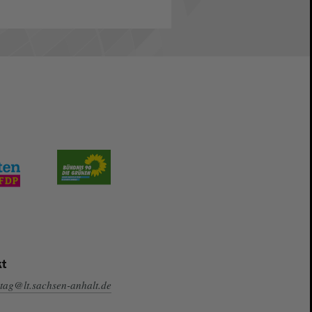
t
tag@lt.sachsen-anhalt.de