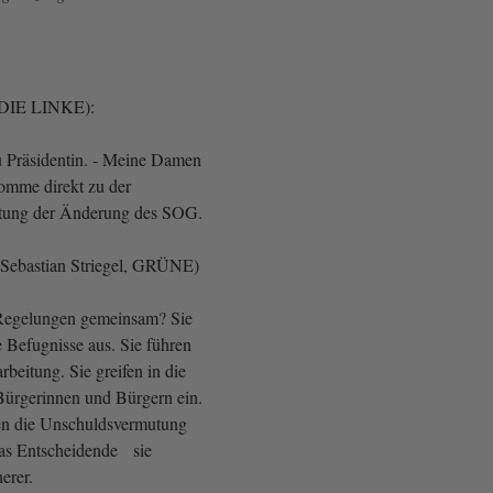
(DIE LINKE):
 Präsidentin. - Meine Damen
omme direkt zu der
rtung der Änderung des SOG.
Sebastian Striegel, GRÜNE)
Regelungen gemeinsam? Sie
e Befugnisse aus. Sie führen
beitung. Sie greifen in die
Bürgerinnen und Bürgern ein.
len die Unschuldsvermutung
das Entscheidende sie
erer.