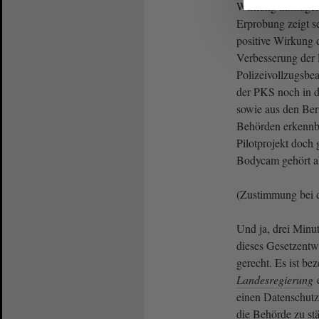
Wirkung auszugeh
Erprobung zeigt se
positive Wirkung 
Verbesserung der 
Polizeivollzugsbe
der PKS noch in 
sowie aus den Beri
Behörden erkennb
Pilotprojekt doch 
Bodycam gehört ab
(Zustimmung bei
Und ja, drei Min
dieses Gesetzentw
gerecht. Es ist be
Landesregierung
e
einen Datenschutz
die Behörde zu st