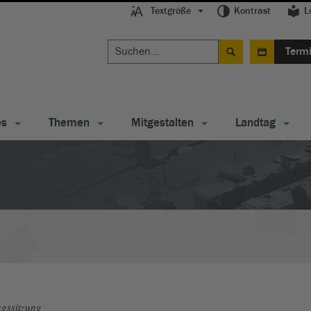
Textgröße
Kontrast
L
Term
es
Themen
Mitgestalten
Landtag
gssitzung