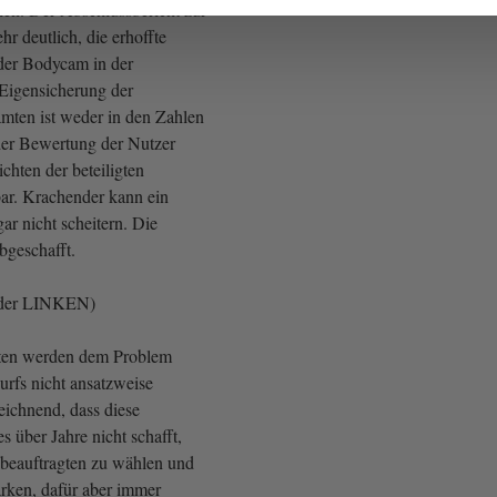
en. Der Abschlussbericht zur
hr deutlich, die erhoffte
der Bodycam in der
Eigensicherung der
amten ist weder in den Zahlen
der Bewertung der Nutzer
chten der beteiligten
ar. Krachender kann ein
gar nicht scheitern. Die
geschafft.
 der LINKEN)
uten werden dem Problem
urfs nicht ansatzweise
zeichnend, dass diese
s über Jahre nicht schafft,
beauftragten zu wählen und
ärken, dafür aber immer