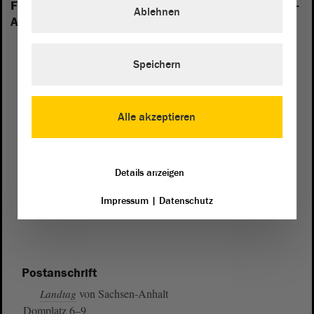
Folgende Fraktionen sind im Landtag von Sachsen-
Ablehnen
Anhalt vertreten:
Speichern
Alle akzeptieren
Details anzeigen
Impressum
|
Datenschutz
Postanschrift
von Sachsen-Anhalt
Landtag
Domplatz 6–9