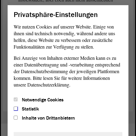
das Parlamentarische Kontrollgremium aus. Die
Privatsphäre-Einstellungen
Ausgestaltung des Parlamentarischen
Kontrollgremiums - das sagt schon der Name - ist
Wir nutzen Cookies auf unserer Website. Einige von
ureigenes parlamentarisches Recht und dazu sollte
ihnen sind technisch notwendig, während andere uns
die
Exekutive
demütig schweigen.
helfen, diese Website zu verbessern oder zusätzliche
Funktionalitäten zur Verfügung zu stellen.
Bei Anzeige von Inhalten externer Medien kann es zu
einer Datenübertragung und -verarbeitung entsprechend
der Datenschutzbestimmung der jeweiligen Plattformen
kommen. Bitte lesen Sie für weitere Informationen
unsere Datenschutzerklärung.
Zurück zur Landtagssitzung
Notwendige Cookies
Statistik
Inhalte von Drittanbietern