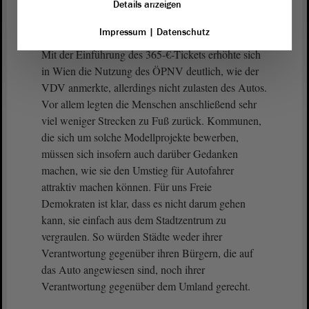
des öffentlichen Nahverkehrs kommt aber noch ein
Details anzeigen
Zuschuss von über 300 Millionen € im Jahr hinzu.
Impressum
|
Datenschutz
Mit der Einführung des 365-€-Tickets erhöhte sich
in Wien die Nutzung des ÖPNV deutlich, wie der
VDV anmerkte, allerdings nicht zulasten des Autos.
Vor allem legten die Menschen anschließend sehr
viel weniger Strecken zu Fuß zurück. Kommunen,
die sich um solche Modellprojekte bewerben,
müssen sich insofern auch darüber Gedanken
machen, wie sie den Umstieg für Autofahrer
attraktiv machen können. Für uns Freie
Demokraten ist klar, dass es nicht darum gehen
kann, sie einfach aus dem Stadtzentrum zu
vergraulen. So würden Städte weder ihrer
Verantwortung gegenüber ihren Bürgern, die auf
das Auto angewiesen sind, noch ihrer
Verantwortung gegenüber dem Umland gerecht.