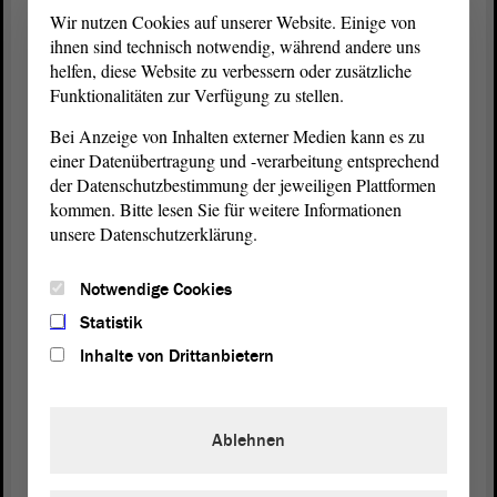
Berufsorientierung zu beschreiben, sichtbar zu
Wir nutzen Cookies auf unserer Website. Einige von
machen und zu verbessern. Es handelt sich um ein
ihnen sind technisch notwendig, während andere uns
gemeinsames Projekt mit dem Bildungsministerium.
helfen, diese Website zu verbessern oder zusätzliche
Funktionalitäten zur Verfügung zu stellen.
Neuntens. Die überbetriebliche
Bei Anzeige von Inhalten externer Medien kann es zu
Lehrlingsunterweisung an überbetrieblichen
einer Datenübertragung und -verarbeitung entsprechend
Bildungsstätten des Handwerks trägt in ganz
der Datenschutzbestimmung der jeweiligen Plattformen
besonderer Weise dazu bei, dass die Qualität in der
kommen. Bitte lesen Sie für weitere Informationen
Handwerksausbildung auf hohem Niveau gehalten
unsere Datenschutzerklärung.
wird.
Notwendige Cookies
Sie sehen also, meine Damen und Herren
Statistik
Abgeordneten, die gesamte
Landesregierung
ist
Inhalte von Drittanbietern
alles andere als untätig, wenn es um die
Nachwuchsgewinnung im Handwerksbereich, aber
auch in anderen Berufsfeldern geht.
Ablehnen
(Oliver Kirchner, AfD: Es kommt nur nichts bei
raus!)