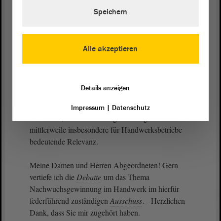
Speichern
Lassen Sie mich abschließend noch eine Zielgruppe
hervorheben, die im vorliegenden
Antrag
nicht
benannt wird: junge Menschen, die sich zunächst
Alle akzeptieren
für ein Studium entschieden haben, jedoch einen
anderen Bildungsweg einschlagen oder einschlagen
wollen. Durch das Programm „Queraufstieg“
Details anzeigen
werden Studierende, die zweifeln oder ihr Studium
schon abgebrochen haben, beraten und dabei
Impressum
|
Datenschutz
unterstützt, eine Ausbildung anzufangen. Das hat
mittlerweile insbesondere für Handwerksbetriebe
bedeutende Relevanz.
Meine Damen und Herren Abgeordneten! Gern
vertiefe ich die
Debatte
um das Thema
Nachwuchsgewinnung im Handwerk im hierfür
federführend zuständigen
Ausschuss
. - Herzlichen
Dank, dass Sie mir zugehört haben.