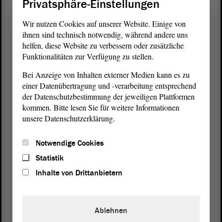
Privatsphäre-Einstellungen
Voraussetzungen geschaffen wurden, meine sehr
verehrten Damen und Herren.
Wir nutzen Cookies auf unserer Website. Einige von
ihnen sind technisch notwendig, während andere uns
Wir erwarten nämlich an dieser Stelle, dass die
helfen, diese Website zu verbessern oder zusätzliche
kommunale Familie ihrer Verpflichtung zur
Funktionalitäten zur Verfügung zu stellen.
Aufstellung von Jahresabschlüssen die
Bei Anzeige von Inhalten externer Medien kann es zu
angemessene Bedeutung beimisst. Ein Gutachten,
einer Datenübertragung und -verarbeitung entsprechend
welches eine auskömmliche Finanzausstattung der
der Datenschutzbestimmung der jeweiligen Plattformen
Kommunen beleuchten soll, kann ohne
kommen. Bitte lesen Sie für weitere Informationen
Jahresabschlüsse keine belastbaren Ergebnisse
unsere Datenschutzerklärung.
hervorbringen.
Notwendige Cookies
Ausgestattet mit den Ergebnissen beider Gutachten,
planen die Koalitionsfraktionen eine
Novellierung
Statistik
des Finanzausgleichsgesetzes ab dem Jahr 2024, bei
Inhalte von Drittanbietern
der wir natürlich auf konstruktive Gespräche mit
den kommunalen Spitzenverbänden setzen.
Ablehnen
Abschließend empfehle ich Ihnen namens der