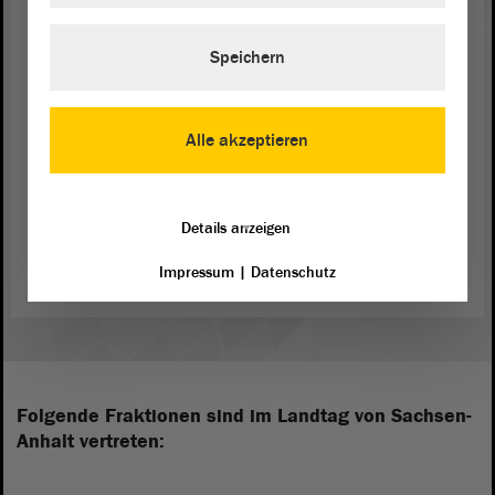
CDU-
Fraktion
die Zustimmung zum
Gesetzentwurf. - Vielen Dank.
Speichern
(Zustimmung)
Alle akzeptieren
Zurück zur Landtagssitzung
Details anzeigen
Impressum
|
Datenschutz
Folgende Fraktionen sind im Landtag von Sachsen-
Anhalt vertreten: