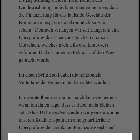
Landesrechnungshofes kann man entnehmen, dass
die Finanzierung für das laufende Geschäft der
Kommunen insgesamt auskömmlich zu sein
scheint. Dennoch verlangen wir seit Längerem eine
Überprüfung des Finanzausgleichs mit einem
Gutachten, welches nach teilweise kontrovers
geführten Diskussionen im Februar auf den Weg
gebracht wurde.
Im ersten Schritt soll dabei die horizontale
Verteilung der Finanzmittel betrachtet werden.
Ich verrate Ihnen vermutlich auch kein Geheimnis,
wenn ich Ihnen sage, dass es dabei nicht bleiben
soll. Als CDU-
Fraktion
werden wir gemeinsam mit
unseren Koalitionspartnern eine gutachterliche
Überprüfung des vertikalen Finanzausgleichs auf
den Weg bringen, sobald die dafür nötigen