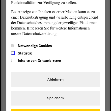
Funktionalitäten zur Verfügung zu stellen.
Dann hat Herrn Scharfenort das Wort. - Bitte sehr.
Bei Anzeige von Inhalten externer Medien kann es zu
einer Datenübertragung und -verarbeitung entsprechend
der Datenschutzbestimmung der jeweiligen Plattformen
Jan Scharfenort (AfD):
kommen. Bitte lesen Sie für weitere Informationen
unsere Datenschutzerklärung.
Danke. - Herr Dr. Schmidt, ich freue mich, dass Sie
hier nun endlich auch die Vorzüge der Doppik
Notwendige Cookies
anerkennen. Das haben Sie ja eben mit einem
Teilaspekt berichtet.
Statistik
Inhalte von Drittanbietern
Nehmen wir das Thema der Abschreibung. Es kann
eben auch einmal sein, dass es infolge der
Abschreibung, also des Aufzeigens des
Ablehnen
Werteverzehrs, auch zu einem Mehrbedarf und
damit auch durchaus zu mehr Anforderungen
bezüglich der Finanzierung der Kommunen
Speichern
kommen kann. Insofern bedanke ich mich.
Vielleicht werden Sie doch noch ein Freund der