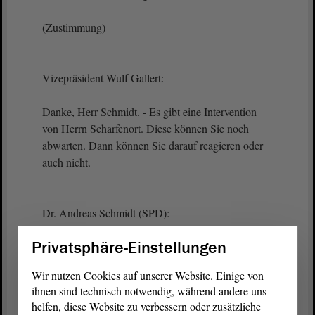
(Zustimmung)
Vizepräsident Wulf Gallert:
Danke, Herr Schmidt. - Es gibt eine Intervention
von Herrn Scharfenort. Diese können Sie noch
abwarten. Dann können Sie darauf reagieren oder
auch nicht.
Dr. Andreas Schmidt (SPD):
Privatsphäre-Einstellungen
Gern.
Wir nutzen Cookies auf unserer Website. Einige von
ihnen sind technisch notwendig, während andere uns
Vizepräsident Wulf Gallert:
helfen, diese Website zu verbessern oder zusätzliche