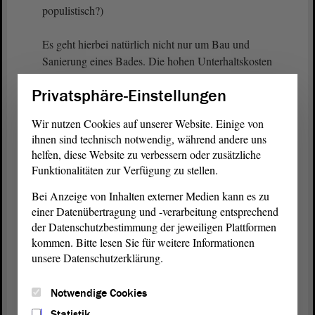
populistisch?)
Es geht hierbei natürlich nicht nur um Bau und
Sanierung eines Bades. Die hohen Unterhaltskosten
haben Sie selbst angesprochen. Sie verschwinden
Privatsphäre-Einstellungen
natürlich auch nicht durch ein paar
Modernisierungsmaßnahmen. Sie werden immer
Wir nutzen Cookies auf unserer Website. Einige von
erforderlich sein. Das Bädergeschäft wird immer ein
ihnen sind technisch notwendig, während andere uns
Zuschussgeschäft sein. Das können Ihnen die
helfen, diese Website zu verbessern oder zusätzliche
Kommunen auch versichern. Auch die Probleme
Funktionalitäten zur Verfügung zu stellen.
bei der Bereitstellung des Schwimm- und
Bei Anzeige von Inhalten externer Medien kann es zu
Rettungspersonals sind nicht einfach vom Tisch zu
einer Datenübertragung und -verarbeitung entsprechend
wischen. So einfach ist Personal leider nicht zu
der Datenschutzbestimmung der jeweiligen Plattformen
generieren, dass man sagt, man macht es ein
kommen. Bitte lesen Sie für weitere Informationen
bisschen attraktiver. Es ist tatsächlich schwierig.
unsere Datenschutzerklärung.
Das sehen wir auch in anderen Bereichen, wie
schwierig es ist, Personal zu generieren.
Notwendige Cookies
Deswegen sage ich, wir werden uns diesem Thema
Statistik