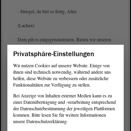
- Striegel, du bist so fertig, Alter.
(Lachen)
Dem gilt es entgegenzusteuern. Bieten wir unseren
Kindern und Jugendlichen das, was auch uns
Privatsphäre-Einstellungen
geboten wurde. Hören wir auf, das Land des
Rückschritts zu sein.
Wir nutzen Cookies auf unserer Website. Einige von
ihnen sind technisch notwendig, während andere uns
Deshalb unterstützen wir vollumfänglich den
helfen, diese Website zu verbessern oder zusätzliche
Antrag
der
Fraktion
der LINKEN zur Stärkung der
Funktionalitäten zur Verfügung zu stellen.
Infrastruktur unserer kommunalen Schwimmbäder.
Bei Anzeige von Inhalten externer Medien kann es zu
einer Datenübertragung und -verarbeitung entsprechend
(Zuruf - Unruhe)
der Datenschutzbestimmung der jeweiligen Plattformen
kommen. Bitte lesen Sie für weitere Informationen
Wir bitten darum, den
Antrag
an die Ausschüsse
unsere Datenschutzerklärung.
für Inneres und Sport sowie für Finanzen zu
überweisen.