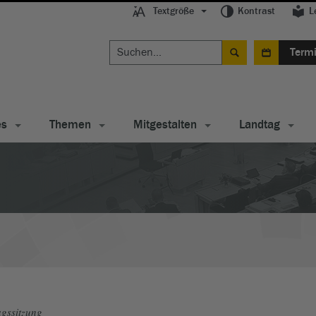
Textgröße
Kontrast
L
Term
es
Themen
Mitgestalten
Landtag
gssitzung