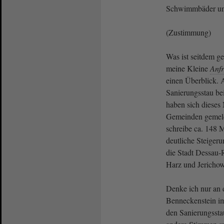
Schwimmbäder unt
(Zustimmung)
Was ist seitdem g
meine Kleine
Anf
einen Überblick. 
Sanierungsstau be
haben sich dieses
Gemeinden gemeld
schreibe ca. 148 Mi
deutliche Steigeru
die Stadt Dessau-
Harz und Jericho
Denke ich nur an 
Benneckenstein im
den Sanierungsstau