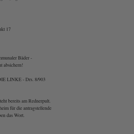
kt 17
mmunaler Bäder -
t absichern!
IE LINKE - Drs. 8/903
teht bereits am Rednerpult.
eim für die antragstellende
aben das Wort.