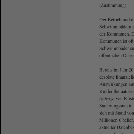
(Zustimmung)
Der Betrieb und d
Schwimmbädern ist
der Kommunen. Die
Kommunen ist of
Schwimmbäder sin
öffentlichen Dase
Bereits im Jahr 2
desolate finanziel
Auswirkungen auf
Kinder thematisier
Anfrage
von Krist
Sanierungsstau i
sich mit Stand vo
Millionen € belief
aktueller Datenbe