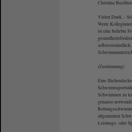
Christina Buchhe
Vielen Dank. - Seh
Werte Kolleginne
ist eine beliebte F
gesundheitsfördern
selbstverständlich,
Schwimmunterricht
(Zustimmung)
Eine flächendeck
Schwimmsportstätte
Schwimmen zu lern
genauso notwendig
Rettungsschwimme
allgemeinen Schwi
Leistungs- oder Sp