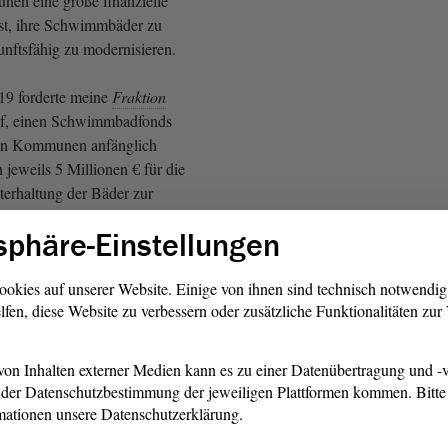
nen eine große finanzielle
st, ihre Schwimmbäder zu
unftsfähig zu modernisieren.
019 forderte meine
Fraktion
uf, einen Schwimmbadfonds
en Kommunen anfänglich
 jeweils 5 Millionen € für die
erhaltung der Bäder zur
len. Der
Antrag
wurde
sphäre-Einstellungen
Alternativantrag der
nen in der Drs. 7/4410 wurde
gebnis dessen erfolgte eine
ookies auf unserer Website. Einige von ihnen sind technisch notwendi
lfen, diese Website zu verbessern oder zusätzliche Funktionalitäten zu
bung zu dem baulichen Zustand
chätzten Sanierungsaufwand
lnen Kommunen zur Verfügung
on Inhalten externer Medien kann es zu einer Datenübertragung und -v
m- und Freibäder.
der Datenschutzbestimmung der jeweiligen Plattformen kommen. Bitte 
mationen unsere Datenschutzerklärung.
ium bat den Städte- und