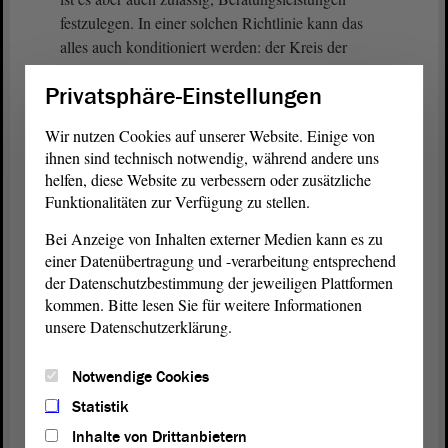
festzulegen. In einer solchen Richtlinie kann das
alles auch konditioniert werden: der Kreis der
Anspruchsberechtigten und die Voraussetzungen.
Privatsphäre-Einstellungen
Alles ist möglich, wenn wir nur wollen.
Wir nutzen Cookies auf unserer Website. Einige von
(Zustimmung)
ihnen sind technisch notwendig, während andere uns
helfen, diese Website zu verbessern oder zusätzliche
Natürlich verlangt das Förderprogramm von den
Funktionalitäten zur Verfügung zu stellen.
Kommunen ein räumlich abgegrenztes Fördergebiet
Bei Anzeige von Inhalten externer Medien kann es zu
und ein städtebauliches Entwicklungskonzept. Ja,
einer Datenübertragung und -verarbeitung entsprechend
genau dort in diesen Gebieten leben üblicherweise
der Datenschutzbestimmung der jeweiligen Plattformen
die Adressaten unseres Antrages, denen wir helfen
kommen. Bitte lesen Sie für weitere Informationen
wollen: die Mieterinnen und Mieter und die
unsere Datenschutzerklärung.
Vermieter. - Ich danke für die Aufmerksamkeit.
Notwendige Cookies
(Zustimmung)
Statistik
Inhalte von Drittanbietern